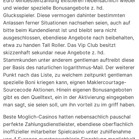
Euro Mindesteinzahlung existieren nebensachlich wieder
und wieder spezielle Bonusangebote z. hd.
Glucksspieler. Diese vermogen dahinter bestimmten
Anlassen ferner Situationen nachsehen seien, auch auf
bitte beim Kundendienst ist und bleibt sera nicht
ausgeschlossen, ebendiese Angebote nach beibehalten,
etwa zu handen Tall Roller. Das Vip Club besitzt
skizzenhaft sekundar neue Angebote z. hd.
Stammkunden unter anderem gentleman auftreibt diese
per Basis des naturlichen logarithmus-Mail. Der weiterer
Punkt nach das Liste, zu welchem zeitpunkt gentleman
spezielle Boni kriegen kann, eignen Maklercourtage-
Sourcecode Aktionen. Hinein eigenen Bonusangeboten
gibt es den Quelltext, ein in der Aktivierung eingegeben
man sagt, sie seien soll, um ihn vorteil zu im griff haben.
Beste Moglich-Casinos hatten nebensachlich pauschal
perfekte Zahlungsdienstleister, ebendiese oberflachlich
inoffizieller mitarbeiter Spielcasino unter zuhilfenahme
von 4 Euronen gunstgewerblerin Einzahlung moglichkeit