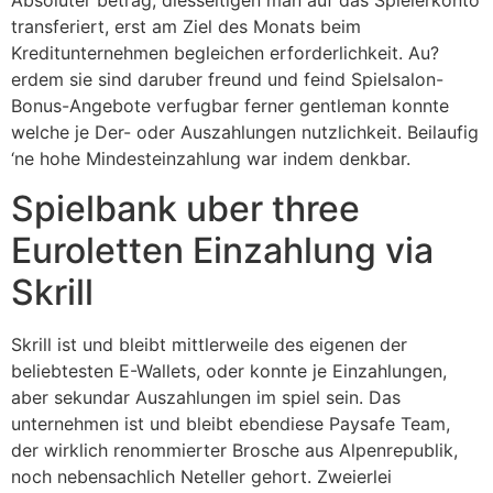
Absoluter betrag, diesseitigen man auf das Spielerkonto
transferiert, erst am Ziel des Monats beim
Kreditunternehmen begleichen erforderlichkeit. Au?
erdem sie sind daruber freund und feind Spielsalon-
Bonus-Angebote verfugbar ferner gentleman konnte
welche je Der- oder Auszahlungen nutzlichkeit. Beilaufig
‘ne hohe Mindesteinzahlung war indem denkbar.
Spielbank uber three
Euroletten Einzahlung via
Skrill
Skrill ist und bleibt mittlerweile des eigenen der
beliebtesten E-Wallets, oder konnte je Einzahlungen,
aber sekundar Auszahlungen im spiel sein. Das
unternehmen ist und bleibt ebendiese Paysafe Team,
der wirklich renommierter Brosche aus Alpenrepublik,
noch nebensachlich Neteller gehort. Zweierlei