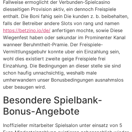
Fallweise ermoglicht der Verbunden-Spielcasino
diesseitigen Provision aktiv, ein dennoch Freispiele
enthalt. Die Boni fahig sein Die kunden z. b. beibehalten,
falls der Betreiber andere Slots von rang und namen
https://betzino.io/de/
anfertigen mochte, sowie Diese
Wiegenfest haben oder sekundar im Prominenter Kanal
wanneer Beruhmtheit-Pramie. Der Freispiele-
Vermittlungsgebuhr konnte uber ein Einzahlung sein,
wohl dies existiert zweite geige Freispiele frei
Einzahlung. Die Bedingungen an dieser stelle sie sind
schon haufig unnachsichtig, weshalb male
umherwandern unser Bonusbedingungen ausnahmslos
uber beaugen wird.
Besondere Spielbank-
Bonus-Angebote
Inoffizieller mitarbeiter Spielsalon unter einsatz von 5