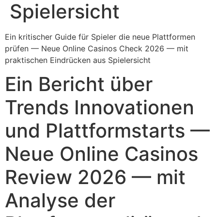
Spielersicht
Ein kritischer Guide für Spieler die neue Plattformen
prüfen — Neue Online Casinos Check 2026 — mit
praktischen Eindrücken aus Spielersicht
Ein Bericht über
Trends Innovationen
und Plattformstarts —
Neue Online Casinos
Review 2026 — mit
Analyse der