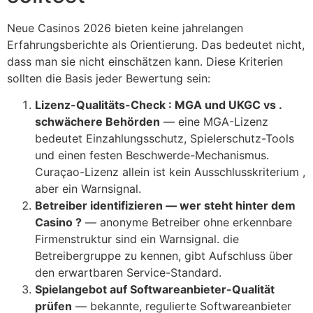
Neue Casinos 2026 bieten keine jahrelangen
Erfahrungsberichte als Orientierung. Das bedeutet nicht,
dass man sie nicht einschätzen kann. Diese Kriterien
sollten die Basis jeder Bewertung sein:
Lizenz-Qualitäts-Check : MGA und UKGC vs .
schwächere Behörden
— eine MGA-Lizenz
bedeutet Einzahlungsschutz, Spielerschutz-Tools
und einen festen Beschwerde-Mechanismus.
Curaçao-Lizenz allein ist kein Ausschlusskriterium ,
aber ein Warnsignal.
Betreiber identifizieren — wer steht hinter dem
Casino ?
— anonyme Betreiber ohne erkennbare
Firmenstruktur sind ein Warnsignal. die
Betreibergruppe zu kennen, gibt Aufschluss über
den erwartbaren Service-Standard.
Spielangebot auf Softwareanbieter-Qualität
prüfen
— bekannte, regulierte Softwareanbieter