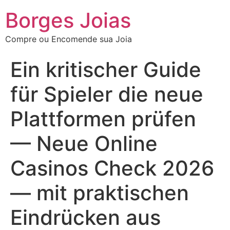
Borges Joias
Compre ou Encomende sua Joia
Ein kritischer Guide
für Spieler die neue
Plattformen prüfen
— Neue Online
Casinos Check 2026
— mit praktischen
Eindrücken aus