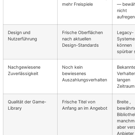
mehr Freispiele
— bewähr
nicht
aufrege
Design und
Frische Oberflächen
Legacy-
Nutzerführung
nach aktuellen
Systeme
Design-Standards
können
spürbar 
Nachgewiesene
Noch kein
Bekannt
Zuverlässigkeit
bewiesenes
Verhalte
Auszahlungsverhalten
langen
Zeitraum
Qualität der Game-
Frische Titel von
Breite ,
Library
Anfang an im Angebot
bewährt
Biblioth
manchm
aber vera
Anbieter