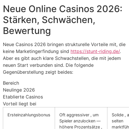
Neue Online Casinos 2026:
Stärken, Schwächen,
Bewertung
Neue Casinos 2026 bringen strukturelle Vorteile mit, die
keine Marketingerfindung sind
https://stunt-riding.de/
.
Aber es gibt auch klare Schwachstellen, die mit jedem
neuen Start verbunden sind. Die folgende
Gegenüberstellung zeigt beides:
Bereich
Neulinge 2026
Etablierte Casinos
Vorteil liegt bei
Ersteinzahlungsbonus
Oft aggressiver , um
Solide , 
Spieler anzulocken —
selten
höhere Prozentsätze ,
marktfü