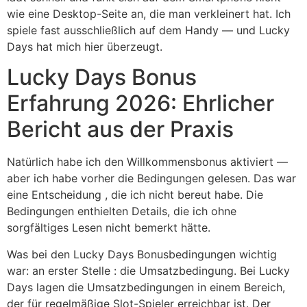
wie eine Desktop-Seite an, die man verkleinert hat. Ich
spiele fast ausschließlich auf dem Handy — und Lucky
Days hat mich hier überzeugt.
Lucky Days Bonus
Erfahrung 2026: Ehrlicher
Bericht aus der Praxis
Natürlich habe ich den Willkommensbonus aktiviert —
aber ich habe vorher die Bedingungen gelesen. Das war
eine Entscheidung , die ich nicht bereut habe. Die
Bedingungen enthielten Details, die ich ohne
sorgfältiges Lesen nicht bemerkt hätte.
Was bei den Lucky Days Bonusbedingungen wichtig
war: an erster Stelle : die Umsatzbedingung. Bei Lucky
Days lagen die Umsatzbedingungen in einem Bereich,
der für regelmäßige Slot-Spieler erreichbar ist. Der