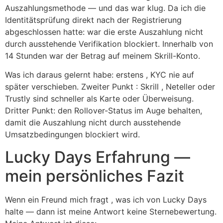
Auszahlungsmethode — und das war klug. Da ich die
Identitätsprüfung direkt nach der Registrierung
abgeschlossen hatte: war die erste Auszahlung nicht
durch ausstehende Verifikation blockiert. Innerhalb von
14 Stunden war der Betrag auf meinem Skrill-Konto.
Was ich daraus gelernt habe: erstens , KYC nie auf
später verschieben. Zweiter Punkt : Skrill , Neteller oder
Trustly sind schneller als Karte oder Überweisung.
Dritter Punkt: den Rollover-Status im Auge behalten,
damit die Auszahlung nicht durch ausstehende
Umsatzbedingungen blockiert wird.
Lucky Days Erfahrung —
mein persönliches Fazit
Wenn ein Freund mich fragt , was ich von Lucky Days
halte — dann ist meine Antwort keine Sternebewertung.