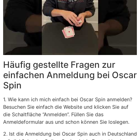
Häufig gestellte Fragen zur
einfachen Anmeldung bei Oscar
Spin
1. Wie kann ich mich einfach bei Oscar Spin anmelden?
Besuchen Sie einfach die Website und klicken Sie auf
die Schaltfläche “Anmelden”. Füllen Sie das
Anmeldeformular aus und schon können Sie loslegen.
2. Ist die Anmeldung bei Oscar Spin auch in Deutschland