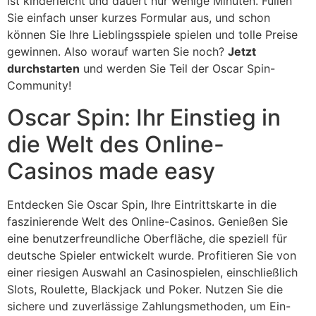
ist kinderleicht und dauert nur wenige Minuten. Füllen
Sie einfach unser kurzes Formular aus, und schon
können Sie Ihre Lieblingsspiele spielen und tolle Preise
gewinnen. Also worauf warten Sie noch?
Jetzt
durchstarten
und werden Sie Teil der Oscar Spin-
Community!
Oscar Spin: Ihr Einstieg in
die Welt des Online-
Casinos made easy
Entdecken Sie Oscar Spin, Ihre Eintrittskarte in die
faszinierende Welt des Online-Casinos. Genießen Sie
eine benutzerfreundliche Oberfläche, die speziell für
deutsche Spieler entwickelt wurde. Profitieren Sie von
einer riesigen Auswahl an Casinospielen, einschließlich
Slots, Roulette, Blackjack und Poker. Nutzen Sie die
sichere und zuverlässige Zahlungsmethoden, um Ein-