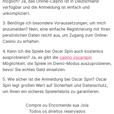
möglich? Ja, das Online-Casino ist in Deutschland
verfügbar und die Anmeldung ist einfach und
unkompliziert.
3. Benötige ich besondere Voraussetzungen, um mich
anzumelden? Nein, eine einfache Registrierung mit Ihren
persönlichen Daten reicht aus, um Zugang zum Online-
Casino zu erhalten.
4. Kann ich die Spiele bei Oscar Spin auch kostenlos
ausprobieren? Ja, es gibt die
casino oscarspin
Möglichkeit, die Spiele im Demo-Modus auszuprobieren,
bevor Sie echtes Geld einsetzen.
5. Wie sicher ist die Anmeldung bei Oscar Spin? Oscar
Spin legt großen Wert auf Sicherheit und Datenschutz,
um Ihnen ein sicheres Spielerlebnis zu garantieren.
Compre ou Encomende sua Joia
Todos os direitos reservados