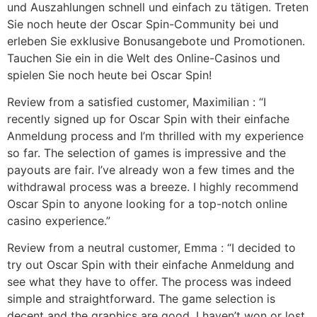
und Auszahlungen schnell und einfach zu tätigen. Treten
Sie noch heute der Oscar Spin-Community bei und
erleben Sie exklusive Bonusangebote und Promotionen.
Tauchen Sie ein in die Welt des Online-Casinos und
spielen Sie noch heute bei Oscar Spin!
Review from a satisfied customer, Maximilian : “I
recently signed up for Oscar Spin with their einfache
Anmeldung process and I’m thrilled with my experience
so far. The selection of games is impressive and the
payouts are fair. I’ve already won a few times and the
withdrawal process was a breeze. I highly recommend
Oscar Spin to anyone looking for a top-notch online
casino experience.”
Review from a neutral customer, Emma : “I decided to
try out Oscar Spin with their einfache Anmeldung and
see what they have to offer. The process was indeed
simple and straightforward. The game selection is
decent and the graphics are good. I haven’t won or lost