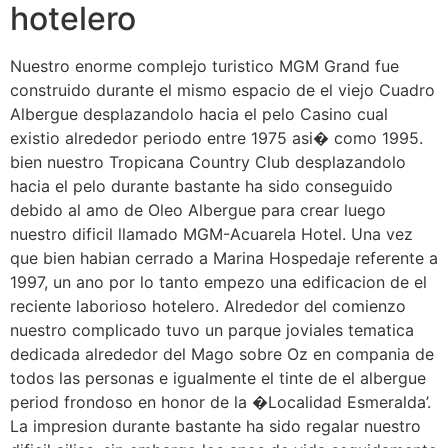
hotelero
Nuestro enorme complejo turistico MGM Grand fue
construido durante el mismo espacio de el viejo Cuadro
Albergue desplazandolo hacia el pelo Casino cual
existio alrededor periodo entre 1975 asi� como 1995.
bien nuestro Tropicana Country Club desplazandolo
hacia el pelo durante bastante ha sido conseguido
debido al amo de Oleo Albergue para crear luego
nuestro dificil llamado MGM-Acuarela Hotel. Una vez
que bien habian cerrado a Marina Hospedaje referente a
1997, un ano por lo tanto empezo una edificacion de el
reciente laborioso hotelero. Alrededor del comienzo
nuestro complicado tuvo un parque joviales tematica
dedicada alrededor del Mago sobre Oz en compania de
todos las personas e igualmente el tinte de el albergue
period frondoso en honor de la �Localidad Esmeralda’.
La impresion durante bastante ha sido regalar nuestro