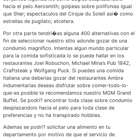
hacia el pelo Aerosmith; golpeas sobre polifonias igual
que Sher; espectaculos del Cirque du Soleil asi� como
estrellas de pugilato; etcetera.
Por otra parte tendri�as alguna 400 alternativas con el
fin de seleccionar nuestro sitio adonde gozar de una
condumio magnifico. Intentas algun mundo particular
para la comida sofisticada lo se puede hallar en los
restaurantes Joel Robuchon, Michael Mina’s Pub 1842,
Craftsteak y Wolfgang Puck. Si puedes una comida
italiana una deberias gozar del restaurantes Ambra
indumentarias deseas disfrutar sobre comer-todo-lo-
que-es posible te recomendamos nuestro MGM Grand
Buffet. Se podri? encontrar toda clase sobre condumio
desplazandolo hacia el pelo para toda clase de
preferencias y no ha transpirado hobbies.
Ademas se podri? solicitar una alimento en tu
departamento por motivo de que el servicio de