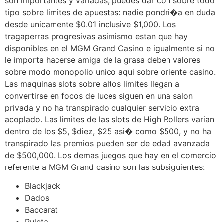
son importantes y variadas, puedes dar con sobre todo
tipo sobre limites de apuestas: nadie pondri�a en duda
desde unicamente $0.01 inclusive $1,000. Los
tragaperras progresivas asimismo estan que hay
disponibles en el MGM Grand Casino e igualmente si no
le importa hacerse amiga de la grasa deben valores
sobre modo monopolio unico aqui sobre oriente casino.
Las maquinas slots sobre altos limites llegan a
convertirse en focos de luces siguen en una salon
privada y no ha transpirado cualquier servicio extra
acoplado. Las limites de las slots de High Rollers varian
dentro de los $5, $diez, $25 asi� como $500, y no ha
transpirado las premios pueden ser de edad avanzada
de $500,000. Los demas juegos que hay en el comercio
referente a MGM Grand casino son las subsiguientes:
Blackjack
Dados
Baccarat
Ruleta