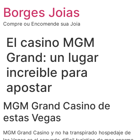
Borges Joias
Compre ou Encomende sua Joia
El casino MGM
Grand: un lugar
increible para
apostar
MGM Grand Casino de
estas Vegas
MGM Grand Casino y no ha transpirado hospedaje de