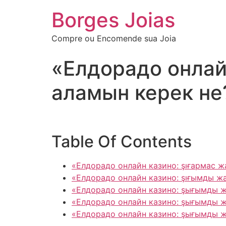
Borges Joias
Compre ou Encomende sua Joia
«Елдорадо онлай
аламын керек не
Table Of Contents
«Елдорадо онлайн казино: şıғармас ж
«Елдорадо онлайн казино: şıғымды жа
«Елдорадо онлайн казино: şығымды ж
«Елдорадо онлайн казино: şығымды ж
«Елдорадо онлайн казино: şығымды ж