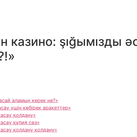
н казино: şığымıзды ә
?!»
асай аламын керек не?»
сау үшін көбірек аракеттер»
асау қолдану»
асау құпия сөз»
асау қолдану қолдану»