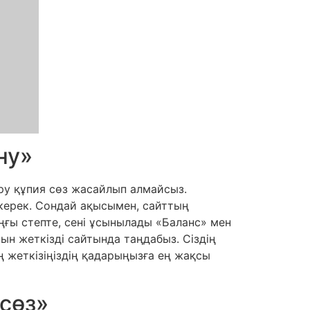
ну»
ру құпия сөз жасайлып алмайсыз.
керек. Сондай ақысымен, сайттың
ңғы степте, сені ұсынылады «Баланс» мен
ын жеткізді сайтында таңдабыз. Сіздің
ің жеткізіңіздің қадарыңызға ең жақсы
сөз»