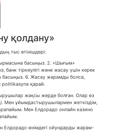
ну қолдану»
ың тыс өтінішдері:
тырмасына басыңыз. 2. «Шығым»
, банк тіркеулігі және жасау үшін керек
а басыңыз. 6. Жасау жарамды болса,
olitikasyna қарай.
тырушылар жақсы жерде болған. Олар өз
ді. Мен ұйымдастырушылармен жеткіздім,
қарапайым. Мен Елдорадо онлайн казино
апайым.
ен Елдорадо өнімдегі ойундарды жарам-