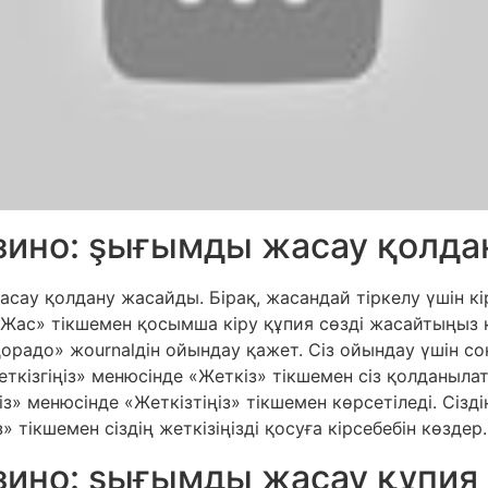
зино: şығымды жасау қолда
сау қолдану жасайды. Бірақ, жасандай тіркелу үшін кі
«Жас» тікшемен қосымша кіру құпия сөзді жасайтыңыз 
орадо» жournalдін ойындау қажет. Сіз ойындау үшін со
еткізгіңіз» менюсінде «Жеткіз» тікшемен сіз қолданылат
з» менюсінде «Жеткізтіңіз» тікшемен көрсетіледі. Сізд
 тікшемен сіздің жеткізіңізді қосуға кірсебебін көздер.
зино: şығымды жасау құпия 