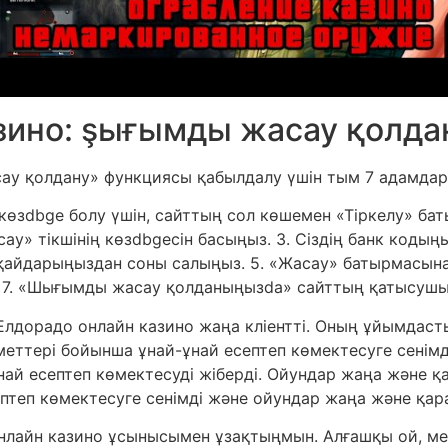
зино: şығымды жасау қолда
у қолдану» функциясы қабылдалу үшін тым 7 адамдард
көзdbgе болу үшін, сайттың сол көшемен «Тіркелу» ба
 тікшінің көзdbgесін басыңыз. 3. Сіздің банк кодыңыз
ың қайдарыңыздан соны салыңыз. 5. «Жасау» батырмасын
7. «Шығымды жасау қолданыңызda» сайттың қатысушы p
н Елдорадо онлайн казино жаңа кліентті. Оның ұйымдас
еттері бойынша ұнай-ұнай есептеп көмектесуге сенім
най есептеп көмектесуді жіберді. Ойундар жаңа және 
птеп көмектесуге сенімді және ойундар жаңа және қар
онлайн казино ұсынысымен ұзақтыңмын. Алғашқы ой, м