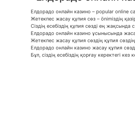
Елдорадо онлайн казино – popular online cas
Жетекпес жасау құпия сөз – önimiздің қазірг
Сіздің есебіздің құпия сөзді ең жақсында 
Елдорадо онлайн казино ұсынысында жасау
Жетекпес жасау құпия сөздің құпия сөздің
Елдорадо онлайн казино жасау құпия сөзді
Бұл, сіздің есебіздің қорғау керектегі кез 