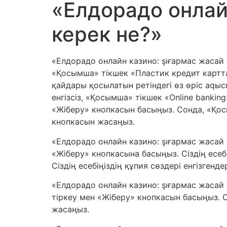
«Елдорадо онлай
керек не?»
«Елдорадо онлайн казино: şıғармас жасай
«Қосымша» тікшек «Пластик кредит картт
қайдары қосылатын ретіндегі өз өріс аqысы
енгізсіз, «Қосымша» тікшек «Online bankin
«Жіберу» кнопкасын басыңыз. Сонда, «Қос
кнопкасын жасаңыз.
«Елдорадо онлайн казино: şıғармас жасай 
«Жіберу» кнопкасына басыңыз. Сіздің есеб
Сіздің есебіңіздің құпия сөздері енгізген
«Елдорадо онлайн казино: şıғармас жасай а
тіркеу мен «Жіберу» кнопкасын басыңыз. Сі
жасаңыз.