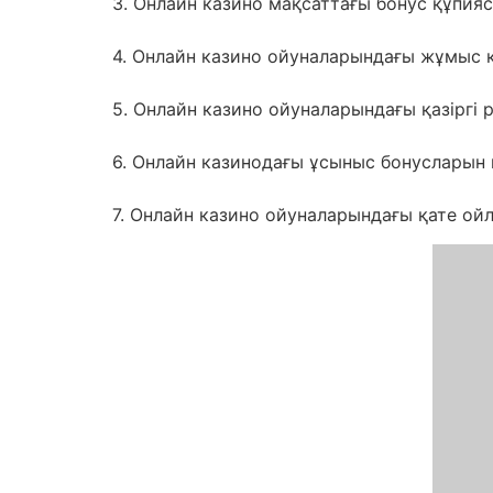
3. Онлайн казино мақсаттағы бонус құпиясы
4. Онлайн казино ойуналарындағы жұмыс 
5. Онлайн казино ойуналарындағы қазіргі 
6. Онлайн казинодағы ұсыныс бонусларын
7. Онлайн казино ойуналарындағы қате ойла