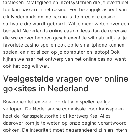
tactieken, strategieën en inzetsystemen die je eventueel
toe kan passen in het casino. Een belangrijk aspect van
elk Nederlands online casino is de precieze casino
software die wordt gebruikt. Wil je meer weten over een
bepaald Nederlands online casino, lees dan de recensie
die we erover hebben geschreven! Je wil natuurlijk al je
favoriete casino spellen ook op je smartphone kunnen
spelen, en niet alleen op je computer en laptop! Ook
kijken we naar het ontwerp van het online casino, want
ook het oog wil wat.
Veelgestelde vragen over online
goksites in Nederland
Bovendien letten ze er op dat alle spellen eerlijk
verlopen. De Nederlandse commissie voor kansspelen
heet de Kansspelautoriteit of kortweg Ksa. Alles
daarover kom je te weten op onze pagina verantwoord
gokken. De integriteit moet gegarandeerd zijn en intern