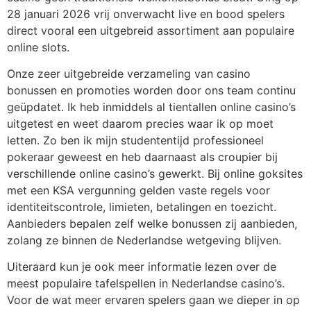
28 januari 2026 vrij onverwacht live en bood spelers
direct vooral een uitgebreid assortiment aan populaire
online slots.
Onze zeer uitgebreide verzameling van casino
bonussen en promoties worden door ons team continu
geüpdatet. Ik heb inmiddels al tientallen online casino’s
uitgetest en weet daarom precies waar ik op moet
letten. Zo ben ik mijn studententijd professioneel
pokeraar geweest en heb daarnaast als croupier bij
verschillende online casino’s gewerkt. Bij online goksites
met een KSA vergunning gelden vaste regels voor
identiteitscontrole, limieten, betalingen en toezicht.
Aanbieders bepalen zelf welke bonussen zij aanbieden,
zolang ze binnen de Nederlandse wetgeving blijven.
Uiteraard kun je ook meer informatie lezen over de
meest populaire tafelspellen in Nederlandse casino’s.
Voor de wat meer ervaren spelers gaan we dieper in op