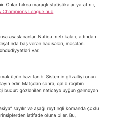
r. Onlar təkcə maraqlı statistikalar yaratmır,
 Champions League hub
.
nsa əsaslananlar. Nəticə metrikaları, adından
işatında baş verən hadisələri, məsələn,
məhdudiyyətləri var.
rmək üçün hazırlanıb. Sistemin gözəlliyi onun
 təyin edir. Matçdan sonra, qalib rəqibin
tiqi budur: gözlənilən nəticəyə uyğun gəlməyən
iya” sayılır və aşağı reytinqli komanda çoxlu
siplərdən istifadə oluna bilər. Bu,