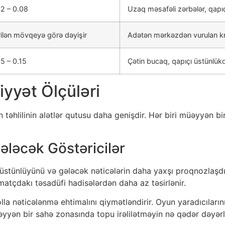
2 – 0.08
Uzaq məsafəli zərbələr, qapıç
ilən mövqeyə görə dəyişir
Adətən mərkəzdən vurulan k
5 – 0.15
Çətin bucaq, qapıçı üstünlükd
iyyət Ölçüləri
təhlilinin alətlər qutusu daha genişdir. Hər biri müəyyən bi
ləcək Göstəricilər
tünlüyünü və gələcək nəticələrin daha yaxşı proqnozlaşdırıc
 matçdakı təsadüfi hadisələrdən daha az təsirlənir.
a nəticələnmə ehtimalını qiymətləndirir. Oyun yaradıcılarını
yən bir sahə zonasında topu irəlilətməyin nə qədər dəyərli