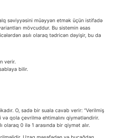
alq səviyyəsini müəyyən etmək üçün istifadə
 variantları mövcuddur. Bu sistemin əsas
cələrdən asılı olaraq tədricən dəyişir, bu da
 verir.
ablaya bilir.
kadır. O, sadə bir suala cavab verir: “Verilmiş
i və qola çevrilmə ehtimalını qiymətləndirir.
laraq 0 ilə 1 arasında bir qiymət alır.
evrilməlidir. Uzaq məsafədən və bucağdan