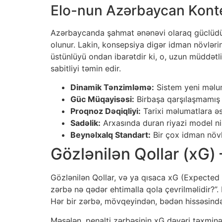
Elo-nun Azərbaycan Konte
Azərbaycanda şahmat ənənəvi olaraq güclüdür
olunur. Lakin, konsepsiya digər idman növlərin
üstünlüyü ondan ibarətdir ki, o, uzun müddətli 
sabitliyi təmin edir.
Dinamik Tənzimləmə:
Sistem yeni məluma
Güc Müqayisəsi:
Birbaşa qarşılaşmamış
Proqnoz Dəqiqliyi:
Tarixi məlumatlara əs
Sadəlik:
Arxasında duran riyazi model ni
Beynəlxalq Standart:
Bir çox idman növlə
Gözlənilən Qollar (xG) 
Gözlənilən Qollar, və ya qısaca xG (Expected Go
zərbə nə qədər ehtimalla qola çevrilməlidir?”. B
Hər bir zərbə, mövqeyindən, bədən hissəsindən,
Məsələn, penalti zərbəsinin xG dəyəri təxmin