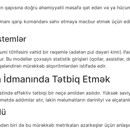
 qapısına doğru əhəmiyyətli məsafə qət edən və ya hücum
anı qarşı komandanı səhv etməyə məcbur etmək üçün edilə
stemlər
i töhfəsini vahid bir rəqəmlə (adətən pul dəyəri kimi) ifad
. Bu modellər çoxsaylı statistik girişləri (qollar, assistlər, d
ələndirən mürəkkəb alqoritmlərdən istifadə edir.
n İdmanında Tətbiq Etmək
ndə effektiv tətbiqi bir neçə amildən asılıdır. Yüksək səviy
mətdə addımlar atır, lakin məlumatların dərinliyi və əlçatanl
lü
ən biri də bu mürəkkəb metrikaları azarkeşlər üçün anlaşıq