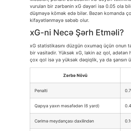
vurulan bir zərbənin xG dəyəri isə 0.05 ola b
düşməyə kömək edə bilər. Bəzən komanda çox s
kifayətlənməyə səbəb olur.
xG-ni Necə Şərh Etməli?
xG statistikasını düzgün oxumaq üçün onun t
bir vasitədir. Yüksək xG, lakin az qol, adətən
çox qol isə ya yüksək dəqiqlik, ya da şansın ü
Zərbə Növü
Penalti
0.
Qapıya yaxın məsafədən (6 yard)
0.4
Cərimə meydançası daxilindən
0.1