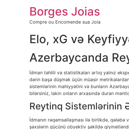
Borges Joias
Compre ou Encomende sua Joia
Elo, xG və Keyfiy
Azerbaycanda Reyt
İdman təhlili və statistikaları artıq yalnız e
dərin başa düşmək üçün müasir metrikalardan i
sistemlərinin mahiyyətini və bunların Azərbay
bilərsiniz, lakin onların arxasında duran mənt
Reytinq Sistemlərinin 
İdmanın rəqəmsallaşması ilə birlikdə, qələbə
şəxslərin gücünü obyektiv şəkildə qiymətləndi