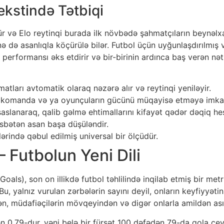
kstində Tətbiqi
 və Elo reytinqi burada ilk növbədə şahmatçıların beynəlx
ə də asanlıqla köçürülə bilər. Futbol üçün uyğunlaşdırılmış
performansı əks etdirir və bir-birinin ardınca baş verən nəti
tları avtomatik olaraq nəzərə alır və reytinqi yeniləyir.
 komanda və ya oyunçuların gücünü müqayisə etməyə imkan
aslanaraq, qalib gəlmə ehtimallarını kifayət qədər dəqiq hes
sbətən asan başa düşüləndir.
rində qəbul edilmiş universal bir ölçüdür.
– Futbolun Yeni Dili
als), son on illikdə futbol təhlilində inqilab etmiş bir metri
u, yalnız vurulan zərbələrin sayını deyil, onların keyfiyyətin
 müdafiəçilərin mövqeyindən və digər onlarla amildən asılı o
ən 0.79-dur, yəni belə bir fürsət 100 dəfədən 79-da qola ç