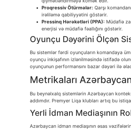
qiymətləndirməyə kömək edir.
Proqressiv Ötürmələr:
Qarşı komandanın
irəliləmə qabiliyyətini göstərir.
Pressinq Hərəkətləri (PPA):
Müdafiə zam
enerjisi və müdafiə fəallığını göstərir.
Oyunçu Dəyərini Ölçən Si
Bu sistemlər fərdi oyunçuların komandaya ümum
oyunçu inkişafının izlənilməsində istifadə olunur
oyunçunun performansını bazar dəyəri ilə əlaq
Metrikaları Azərbayca
Bu beynəlxalq sistemlərin Azərbaycan konteksti
addımdır. Premyer Liqa klubları artıq bu istiqa
Yerli İdman Mediaşının Ro
Azərbaycan idman mediaşının əsas vəzifələrind