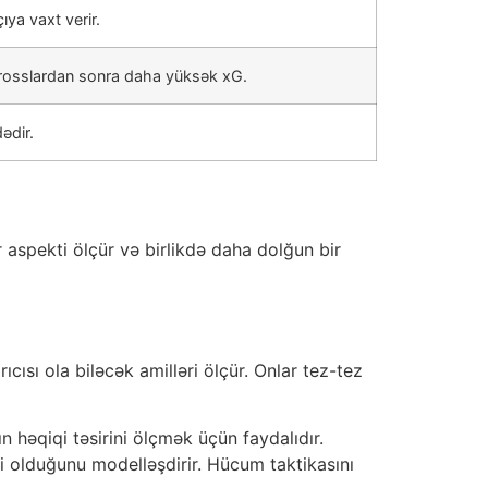
ıya vaxt verir.
rosslardan sonra daha yüksək xG.
ədir.
r aspekti ölçür və birlikdə daha dolğun bir
ısı ola biləcək amilləri ölçür. Onlar tez-tez
n həqiqi təsirini ölçmək üçün faydalıdır.
 olduğunu modelləşdirir. Hücum taktikasını