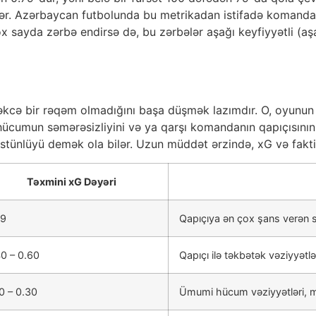
ilər. Azərbaycan futbolunda bu metrikadan istifadə komanda
ayda zərbə endirsə də, bu zərbələr aşağı keyfiyyətli (aşağ
əkcə bir rəqəm olmadığını başa düşmək lazımdır. O, oyunun
 hücumun səmərəsizliyini və ya qarşı komandanın qapıçısının 
stünlüyü demək ola bilər. Uzun müddət ərzində, xG və faktiki
Təxmini xG Dəyəri
79
Qapıçıya ən çox şans verən s
0 – 0.60
Qapıçı ilə təkbətək vəziyyətlə
0 – 0.30
Ümumi hücum vəziyyətləri, müd