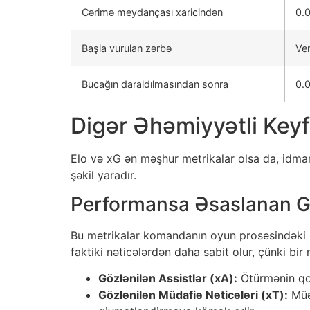
Cərimə meydançası xaricindən
0.0
Başla vurulan zərbə
Ver
Bucağın daraldılmasından sonra
0.0
Digər Əhəmiyyətli Keyf
Elo və xG ən məşhur metrikalar olsa da, idman 
şəkil yaradır.
Performansa Əsaslanan Gə
Bu metrikalar komandanın oyun prosesindəki üs
faktiki nəticələrdən daha sabit olur, çünki bir
Gözlənilən Assistlər (xA):
Ötürmənin qoll
Gözlənilən Müdafiə Nəticələri (xT):
Müəy