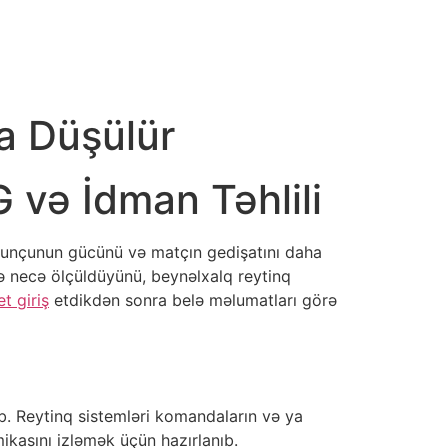
şa Düşülür
 və İdman Təhlili
 oyunçunun gücünü və matçın gedişatını daha
lə necə ölçüldüyünü, beynəlxalq reytinq
t giriş
etdikdən sonra belə məlumatları görə
b. Reytinq sistemləri komandaların və ya
ikasını izləmək üçün hazırlanıb.