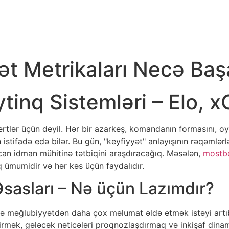
yət Metrikaları Necə Ba
inq Sistemləri – Elo, xG
kspertlər üçün deyil. Hər bir azarkeş, komandanın formasını,
stifadə edə bilər. Bu gün, "keyfiyyət" anlayışının rəqəmlər
can idman mühitinə tətbiqini araşdıracağıq. Məsələn,
mostbe
iq ümumidir və hər kəs üçün faydalıdır.
Əsasları – Nə üçün Lazımdır?
 və məğlubiyyətdən daha çox məlumat əldə etmək istəyi artı
rmək, gələcək nəticələri proqnozlaşdırmaq və inkişaf dinam