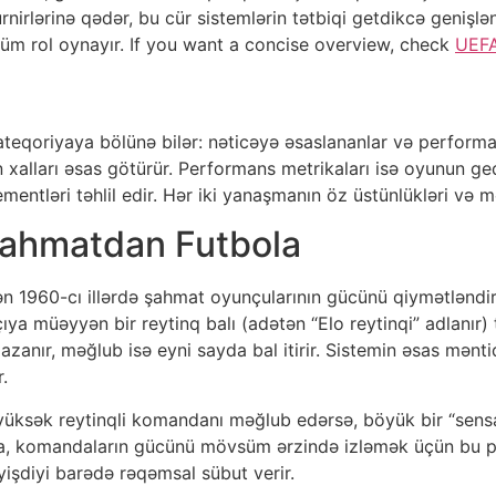
irlərinə qədər, bu cür sistemlərin tətbiqi getdikcə genişləni
üm rol oynayır. If you want a concise overview, check
UEFA
ü
ateqoriyaya bölünə bilər: nəticəyə əsaslananlar və performa
xalları əsas götürür. Performans metrikaları isə oyunun ged
lementləri təhlil edir. Hər iki yanaşmanın öz üstünlükləri və 
 Şahmatdan Futbola
ndən 1960-cı illərdə şahmat oyunçularının gücünü qiymətləndi
akçıya müəyyən bir reytinq balı (adətən “Elo reytinqi” adlanır)
azanır, məğlub isə eyni sayda bal itirir. Sistemin əsas mən
.
üksək reytinqli komandanı məğlub edərsə, böyük bir “sensas
, komandaların gücünü mövsüm ərzində izləmək üçün bu prin
işdiyi barədə rəqəmsal sübut verir.