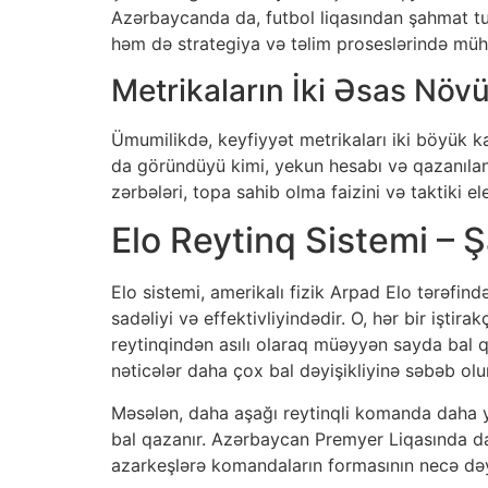
Azərbaycanda da, futbol liqasından şahmat turn
həm də strategiya və təlim proseslərində müh
Metrikaların İki Əsas Növ
Ümumilikdə, keyfiyyət metrikaları iki böyük k
da göründüyü kimi, yekun hesabı və qazanılan 
zərbələri, topa sahib olma faizini və taktiki e
Elo Reytinq Sistemi –
Elo sistemi, amerikalı fizik Arpad Elo tərəfi
sadəliyi və effektivliyindədir. O, hər bir iştir
reytinqindən asılı olaraq müəyyən sayda bal q
nəticələr daha çox bal dəyişikliyinə səbəb olur
Məsələn, daha aşağı reytinqli komanda daha y
bal qazanır. Azərbaycan Premyer Liqasında da
azarkeşlərə komandaların formasının necə dəy