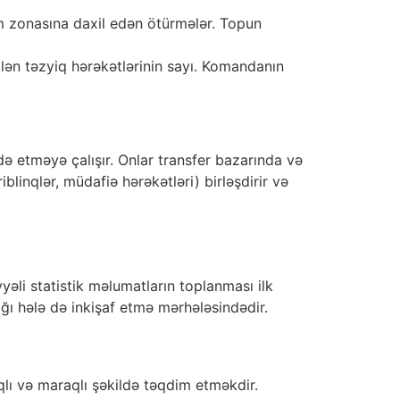
 zonasına daxil edən ötürmələr. Topun
n təzyiq hərəkətlərinin sayı. Komandanın
ə etməyə çalışır. Onlar transfer bazarında və
riblinqlər, müdafiə hərəkətləri) birləşdirir və
yəli statistik məlumatların toplanması ilk
ığı hələ də inkişaf etmə mərhələsindədir.
lı və maraqlı şəkildə təqdim etməkdir.