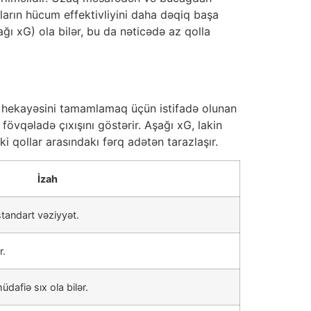
ların hücum effektivliyini daha dəqiq başa
ı xG) ola bilər, bu da nəticədə az qolla
 hekayəsini tamamlamaq üçün istifadə olunan
fövqəladə çıxışını göstərir. Aşağı xG, lakin
 qollar arasındakı fərq adətən tarazlaşır.
İzah
tandart vəziyyət.
r.
afiə sıx ola bilər.