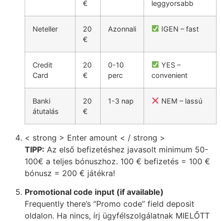
€
leggyorsabb
Neteller
20
Azonnali
IGEN – fast
€
Credit
20
0-10
YES –
Card
€
perc
convenient
Banki
20
1-3 nap
NEM – lassú
átutalás
€
< strong > Enter amount < / strong >
TIPP:
Az első befizetéshez javasolt minimum 50-
100€ a teljes bónuszhoz. 100 € befizetés = 100 €
bónusz = 200 € játékra!
Promotional code input (if available)
Frequently there’s “Promo code” field deposit
oldalon. Ha nincs, írj ügyfélszolgálatnak MIELŐTT