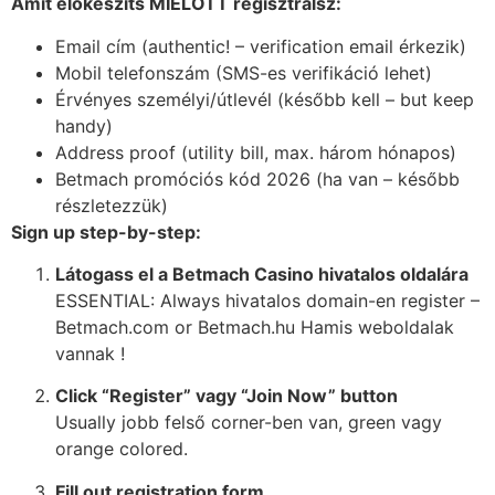
Amit előkészíts MIELŐTT regisztrálsz:
Email cím (authentic! – verification email érkezik)
Mobil telefonszám (SMS-es verifikáció lehet)
Érvényes személyi/útlevél (később kell – but keep
handy)
Address proof (utility bill, max. három hónapos)
Betmach promóciós kód 2026 (ha van – később
részletezzük)
Sign up step-by-step:
Látogass el a Betmach Casino hivatalos oldalára
ESSENTIAL: Always hivatalos domain-en register –
Betmach.com or Betmach.hu Hamis weboldalak
vannak !
Click “Register” vagy “Join Now” button
Usually jobb felső corner-ben van, green vagy
orange colored.
Fill out registration form