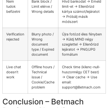
Nem
Bank block /
Hívd bankodat → Emeld
tudok
Limit elérve /
limit-et → Ellenőrizd
befizetni
Wrong details
kártya számot/lejáratot
→ Próbálj másik
módszert
Verification
Blurry photo /
Újra fotózd éles fényben
rejected
Wrong
→ Küldj MIND négy
document
szeglettel → Ellenőrizd
type / Expired
lejáratot → PNG/JPG
document
formátum
Live chat
Offline hours /
Check time (kilenc-null-
doesn’t
Technical
huszonnégy CET best)
work
issue /
→ Clear cache → Use
Cookie/Cache
email:
problem
support@Betmach.com
Conclusion – Betmach