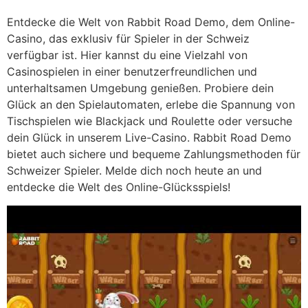
Entdecke die Welt von Rabbit Road Demo, dem Online-
Casino, das exklusiv für Spieler in der Schweiz
verfügbar ist. Hier kannst du eine Vielzahl von
Casinospielen in einer benutzerfreundlichen und
unterhaltsamen Umgebung genießen. Probiere dein
Glück an den Spielautomaten, erlebe die Spannung von
Tischspielen wie Blackjack und Roulette oder versuche
dein Glück in unserem Live-Casino. Rabbit Road Demo
bietet auch sichere und bequeme Zahlungsmethoden für
Schweizer Spieler. Melde dich noch heute an und
entdecke die Welt des Online-Glücksspiels!