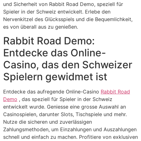
und Sicherheit von Rabbit Road Demo, speziell für
Spieler in der Schweiz entwickelt. Erlebe den
Nervenkitzel des Glücksspiels und die Bequemlichkeit,
es von überall aus zu genießen.
Rabbit Road Demo:
Entdecke das Online-
Casino, das den Schweizer
Spielern gewidmet ist
Entdecke das aufregende Online-Casino
Rabbit Road
Demo
, das speziell für Spieler in der Schweiz
entwickelt wurde. Geniesse eine grosse Auswahl an
Casinospielen, darunter Slots, Tischspiele und mehr.
Nutze die sicheren und zuverlässigen
Zahlungsmethoden, um Einzahlungen und Auszahlungen
schnell und einfach zu machen. Profitiere von exklusiven