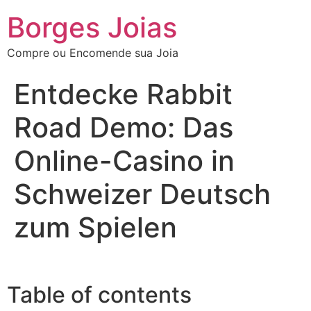
Borges Joias
Compre ou Encomende sua Joia
Entdecke Rabbit
Road Demo: Das
Online-Casino in
Schweizer Deutsch
zum Spielen
Table of contents