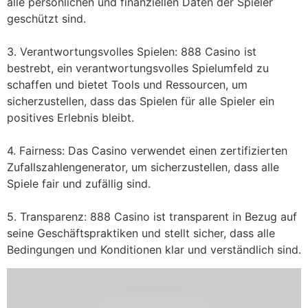
alle persönlichen und finanziellen Daten der Spieler
geschützt sind.
3. Verantwortungsvolles Spielen: 888 Casino ist
bestrebt, ein verantwortungsvolles Spielumfeld zu
schaffen und bietet Tools und Ressourcen, um
sicherzustellen, dass das Spielen für alle Spieler ein
positives Erlebnis bleibt.
4. Fairness: Das Casino verwendet einen zertifizierten
Zufallszahlengenerator, um sicherzustellen, dass alle
Spiele fair und zufällig sind.
5. Transparenz: 888 Casino ist transparent in Bezug auf
seine Geschäftspraktiken und stellt sicher, dass alle
Bedingungen und Konditionen klar und verständlich sind.