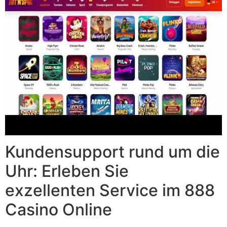
Kundensupport rund um die
Uhr: Erleben Sie
exzellenten Service im 888
Casino Online