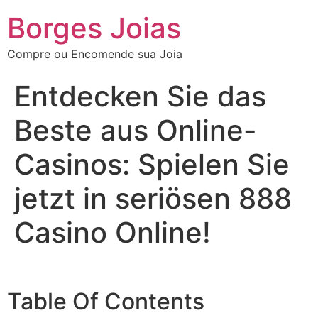
Borges Joias
Compre ou Encomende sua Joia
Entdecken Sie das
Beste aus Online-
Casinos: Spielen Sie
jetzt in seriösen 888
Casino Online!
Table Of Contents