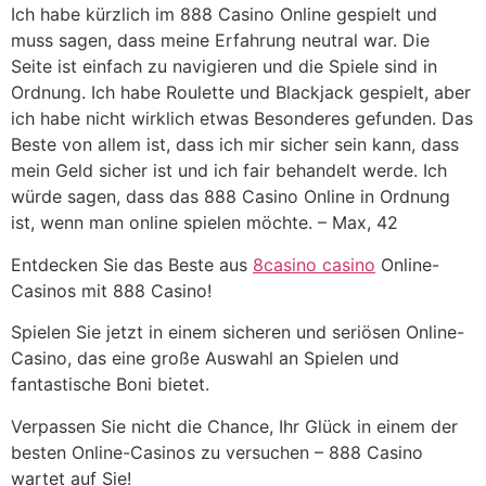
Ich habe kürzlich im 888 Casino Online gespielt und
muss sagen, dass meine Erfahrung neutral war. Die
Seite ist einfach zu navigieren und die Spiele sind in
Ordnung. Ich habe Roulette und Blackjack gespielt, aber
ich habe nicht wirklich etwas Besonderes gefunden. Das
Beste von allem ist, dass ich mir sicher sein kann, dass
mein Geld sicher ist und ich fair behandelt werde. Ich
würde sagen, dass das 888 Casino Online in Ordnung
ist, wenn man online spielen möchte. – Max, 42
Entdecken Sie das Beste aus
8casino casino
Online-
Casinos mit 888 Casino!
Spielen Sie jetzt in einem sicheren und seriösen Online-
Casino, das eine große Auswahl an Spielen und
fantastische Boni bietet.
Verpassen Sie nicht die Chance, Ihr Glück in einem der
besten Online-Casinos zu versuchen – 888 Casino
wartet auf Sie!