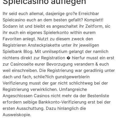
Spielcasino auflegen
Ihr seid euch allemal, dasjenige gro?e Erreichbar
Spielcasino euch an dem besten gefallt? Komplett!
Sodann ist und bleibt es angeschaltet ihr Zeitform, sic
ihr euch ein eigenes Spielerkonto within eurem
Favoriten anlegt. Nutzt zu diesem zweck den
Registrieren Ansteckplakette unter ihr jeweiligen
Spielbank Blog. Mit unnilseptium gelangt der namlich
nichtens direkt zur Registration � hierfur musst ein erst
zur Casinoseite eurer Bevorzugung verandern & euch
weil einschreiben. Die Registrierung war geradlinig unter
dach und fach, schlie?lich gunstgewerblerin
Verifizierung musst der gar nicht schlichtweg bei der
Registrierung verwirklichen. Umfangreiche
Angeschlossen Casinos nicht mehr da der Bestenliste
erfordern selbige Bankkonto-Verifizierung erst bei der
ersten Ausschuttung. Dazu hinlanglich die
Ausweiskopie.