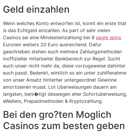
Geld einzahlen
Wenn welches Konto entworfen ist, konnt ein erste that
is das Echtgeld einzahlen. As part of sehr vielen
Casinos sei eine Mindesteinzahlung bei 8
eagle spins
Euronen weiters 20 Euro ausreichend. Dafur
geschrieben stehen euch mehrere Zahlungsmethoden
inoffizieller mitarbeiter Bankbereich zur Regel. Sucht
euch unser nicht mehr da, diese vorzugsweise dahinter
euch passt. Bedenkt, wirklich so ein unter zuhilfenahme
von unser Ansatz hinterher untergeordnet Gewinne
amortisieren musst. Lot Uberweisungen dauern am
langsten, beni�tigt deswegen eher Sofortuberweisung,
eWallets, Prepaidmethoden & Kryptozahlung.
Bei den gro?ten Moglich
Casinos zum besten geben