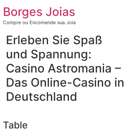
Borges Joias
Compre ou Encomende sua Joia
Erleben Sie Spaß
und Spannung:
Casino Astromania –
Das Online-Casino in
Deutschland
Table