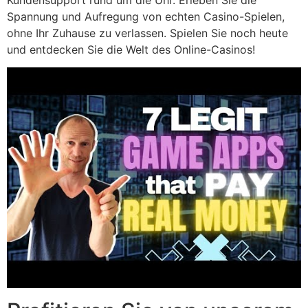
Spannung und Aufregung von echten Casino-Spielen,
ohne Ihr Zuhause zu verlassen. Spielen Sie noch heute
und entdecken Sie die Welt des Online-Casinos!