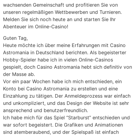
wachsenden Gemeinschaft und profitieren Sie von
unseren regelmäßigen Wettbewerben und Turnieren.
Melden Sie sich noch heute an und starten Sie Ihr
Abenteuer im Online-Casino!
Guten Tag,
Heute möchte ich über meine Erfahrungen mit Casino
Astromania in Deutschland berichten. Als begeisterter
Hobby-Spieler habe ich in vielen Online-Casinos
gespielt, doch Casino Astromania hebt sich definitiv von
der Masse ab.
Vor ein paar Wochen habe ich mich entschieden, ein
Konto bei Casino Astromania zu erstellen und eine
Einzahlung zu tätigen. Der Anmeldeprozess war einfach
und unkompliziert, und das Design der Website ist sehr
ansprechend und benutzerfreundlich.
Ich habe mich für das Spiel “Starburst” entschieden und
war sofort begeistert. Die Grafiken und Animationen
sind atemberaubend, und der Spielspaß ist einfach