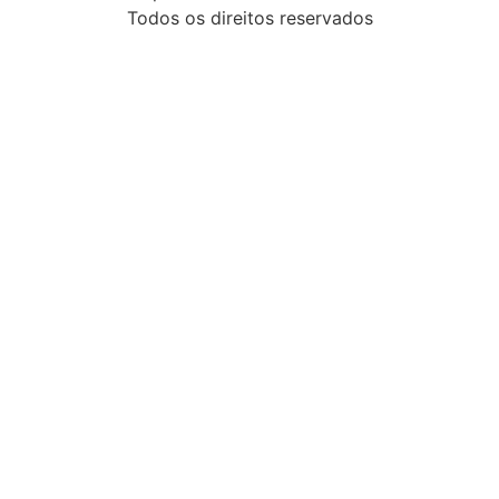
Todos os direitos reservados