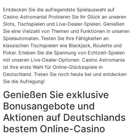
Entdecken Sie die aufregendste Spielauswahl auf
Casino Astromania! Probieren Sie Ihr Glück an unseren
Slots, Tischspielen und Live-Dealer-Spielen. Genießen
Sie eine Vielzahl von Themen und Funktionen in unseren
Spielautomaten. Testen Sie Ihre Fähigkeiten an
klassischen Tischspielen wie Blackjack, Roulette und
Poker. Erleben Sie die Spannung von Echtzeit-Spielen
mit unseren Live-Dealer-Optionen. Casino Astromania
ist Ihre erste Wahl für Online-Glücksspiele in
Deutschland. Treten Sie noch heute bei und entdecken
Sie die Aufregung!
Genießen Sie exklusive
Bonusangebote und
Aktionen auf Deutschlands
bestem Online-Casino