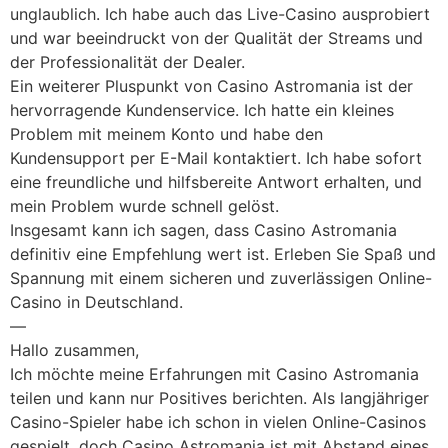
unglaublich. Ich habe auch das Live-Casino ausprobiert
und war beeindruckt von der Qualität der Streams und
der Professionalität der Dealer.
Ein weiterer Pluspunkt von Casino Astromania ist der
hervorragende Kundenservice. Ich hatte ein kleines
Problem mit meinem Konto und habe den
Kundensupport per E-Mail kontaktiert. Ich habe sofort
eine freundliche und hilfsbereite Antwort erhalten, und
mein Problem wurde schnell gelöst.
Insgesamt kann ich sagen, dass Casino Astromania
definitiv eine Empfehlung wert ist. Erleben Sie Spaß und
Spannung mit einem sicheren und zuverlässigen Online-
Casino in Deutschland.
—
Hallo zusammen,
Ich möchte meine Erfahrungen mit Casino Astromania
teilen und kann nur Positives berichten. Als langjähriger
Casino-Spieler habe ich schon in vielen Online-Casinos
gespielt, doch Casino Astromania ist mit Abstand eines