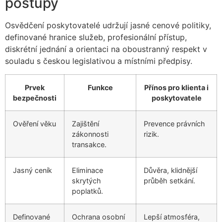
postupy
Osvědčení poskytovatelé udržují jasné cenové politiky,
definované hranice služeb, profesionální přístup,
diskrétní jednání a orientaci na oboustranný respekt v
souladu s českou legislativou a místními předpisy.
Prvek
Funkce
Přínos pro klienta i
bezpečnosti
poskytovatele
Ověření věku
Zajištění
Prevence právních
zákonnosti
rizik.
transakce.
Jasný ceník
Eliminace
Důvěra, klidnější
skrytých
průběh setkání.
poplatků.
Definované
Ochrana osobní
Lepší atmosféra,