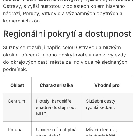
Ostravy, s vyšší hustotou v oblastech kolem hlavního
nádraží, Poruby, Vítkovic a významných obytných a
komerčních zón.
Regionální pokrytí a dostupnost
Služby se rozšiřují napříč celou Ostravou a blízkým
okolím, přičemž mnoho poskytovatelů nabízí výjezdy
do okrajových částí města za individuálně sjednaných
podmínek.
Oblast
Charakteristika
Vhodné pro
Centrum
Hotely, kanceláře,
Služební cesty,
snadná dostupnost
rychlá setkání.
MHD.
Poruba
Univerzitní a obytná
Místní klientela,
zóna, dobrá
dlouhodobější