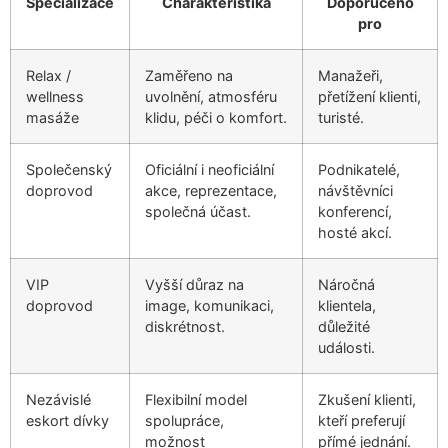
Specializace
Charakteristika
Doporučeno
pro
Relax /
Zaměřeno na
Manažeři,
wellness
uvolnění, atmosféru
přetížení klienti,
masáže
klidu, péči o komfort.
turisté.
Společenský
Oficiální i neoficiální
Podnikatelé,
doprovod
akce, reprezentace,
návštěvníci
společná účast.
konferencí,
hosté akcí.
VIP
Vyšší důraz na
Náročná
doprovod
image, komunikaci,
klientela,
diskrétnost.
důležité
události.
Nezávislé
Flexibilní model
Zkušení klienti,
eskort dívky
spolupráce,
kteří preferují
možnost
přímé jednání.