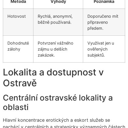
Metoda
Výhody
Poznámka
Hotovost
Rychlá, anonymní,
Doporučeno mít
běžně používaná.
připraveno
předem.
Dohodnuté
Potvrzení vážného
Využívat jen u
zálohy
zájmu u delších
ověřených
zakázek.
subjektů.
Lokalita a dostupnost v
Ostravě
Centrální ostravské lokality a
oblasti
Hlavní koncentrace erotických a eskort služeb se
nachází v centrálních a strategicky významných částech