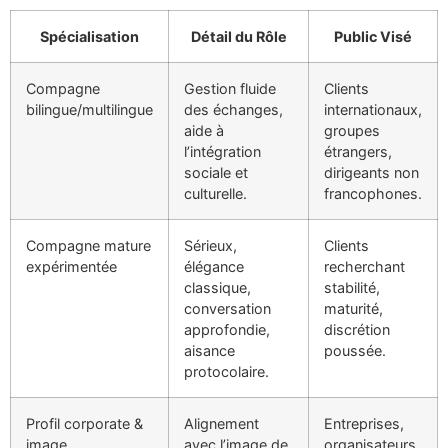
Spécialisation
Détail du Rôle
Public Visé
Compagne
Gestion fluide
Clients
bilingue/multilingue
des échanges,
internationaux,
aide à
groupes
l’intégration
étrangers,
sociale et
dirigeants non
culturelle.
francophones.
Compagne mature
Sérieux,
Clients
expérimentée
élégance
recherchant
classique,
stabilité,
conversation
maturité,
approfondie,
discrétion
aisance
poussée.
protocolaire.
Profil corporate &
Alignement
Entreprises,
image
avec l’image de
organisateurs