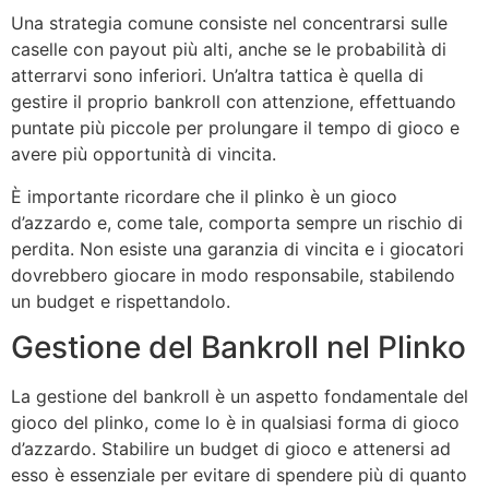
Una strategia comune consiste nel concentrarsi sulle
caselle con payout più alti, anche se le probabilità di
atterrarvi sono inferiori. Un’altra tattica è quella di
gestire il proprio bankroll con attenzione, effettuando
puntate più piccole per prolungare il tempo di gioco e
avere più opportunità di vincita.
È importante ricordare che il plinko è un gioco
d’azzardo e, come tale, comporta sempre un rischio di
perdita. Non esiste una garanzia di vincita e i giocatori
dovrebbero giocare in modo responsabile, stabilendo
un budget e rispettandolo.
Gestione del Bankroll nel Plinko
La gestione del bankroll è un aspetto fondamentale del
gioco del plinko, come lo è in qualsiasi forma di gioco
d’azzardo. Stabilire un budget di gioco e attenersi ad
esso è essenziale per evitare di spendere più di quanto