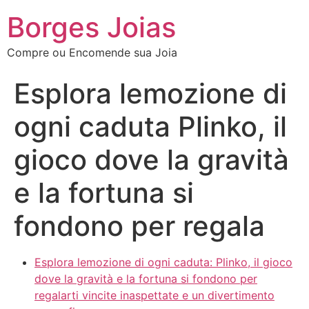
Borges Joias
Compre ou Encomende sua Joia
Esplora lemozione di
ogni caduta Plinko, il
gioco dove la gravità
e la fortuna si
fondono per regala
Esplora lemozione di ogni caduta: Plinko, il gioco
dove la gravità e la fortuna si fondono per
regalarti vincite inaspettate e un divertimento