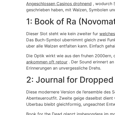
Angeschlossen Casinos drohnend
, wodurch S
geschrieben haben, mit Walzen, Symbolen und 
1: Book of Ra (Novomat
Dieser Slot steht wie kein zweiter fur
welches
Das Buch-Symbol ubernimmt gleich zwei Funkti
uber alle Walzen entfalten kann. Einfach geh
Die Optik wirkt wie aus den fruhen 2000ern,
ankommen oft retour
. Der Sound erinnert an
Erinnerungen an unvergessliche Drehs.
2: Journal for Dropped 
Diese modernere Version de l’ensemble des S
Abenteueroutfit. Zweite geige daselbst dient
Uberbau bleibt gleichformig, ungeachtet Entw
Book for the Dead glanzt insbesondere im mobi