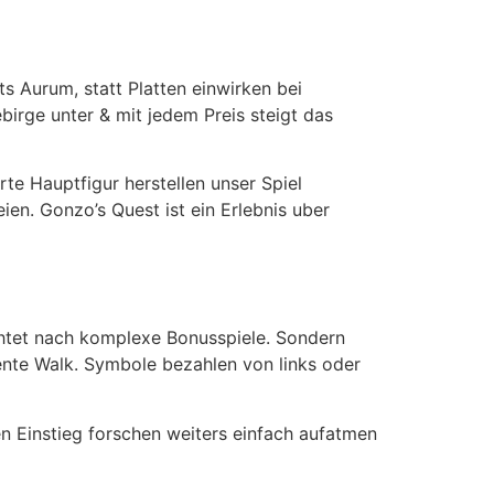
s Aurum, statt Platten einwirken bei
birge unter & mit jedem Preis steigt das
e Hauptfigur herstellen unser Spiel
en. Gonzo’s Quest ist ein Erlebnis uber
chtet nach komplexe Bonusspiele. Sondern
ente Walk. Symbole bezahlen von links oder
en Einstieg forschen weiters einfach aufatmen