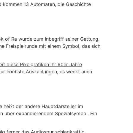
end kommen 13 Automaten, die Geschichte
k of Ra wurde zum Inbegriff seiner Gattung.
ne Freispielrunde mit einem Symbol, das sich
it diese Pixelgrafiken ihr 90er Jahre
r fur hochste Auszahlungen, es weckt auch
 hei?t der andere Hauptdarsteller im
len uber expandierendem Spezialsymbol. Ein
ig ferner das Audiospur schlagkraftig.