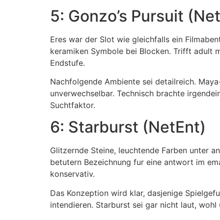
5: Gonzo’s Pursuit (Ne
Eres war der Slot wie gleichfalls ein Filmabe
keramiken Symbole bei Blocken. Trifft adult 
Endstufe.
Nachfolgende Ambiente sei detailreich. Maya-
unverwechselbar. Technisch brachte irgendein
Suchtfaktor.
6: Starburst (NetEnt)
Glitzernde Steine, leuchtende Farben unter 
betutern Bezeichnung fur eine antwort im em
konservativ.
Das Konzeption wird klar, dasjenige Spielgefu
intendieren. Starburst sei gar nicht laut, wohl