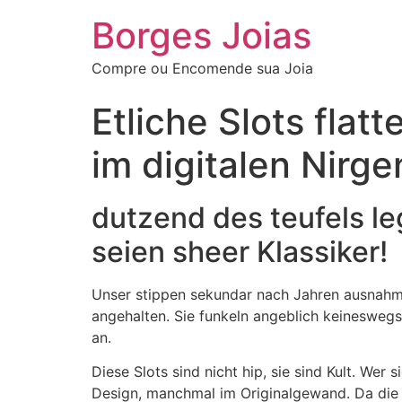
Borges Joias
Compre ou Encomende sua Joia
Etliche Slots fla
im digitalen Nirg
dutzend des teufels le
seien sheer Klassiker!
Unser stippen sekundar nach Jahren ausnahms
angehalten. Sie funkeln angeblich keineswegs
an.
Diese Slots sind nicht hip, sie sind Kult. We
Design, manchmal im Originalgewand. Da die A