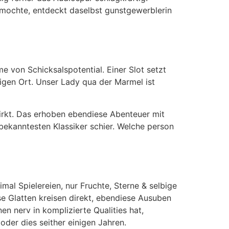
mochte, entdeckt daselbst gunstgewerblerin
e von Schicksalspotential. Einer Slot setzt
higen Ort. Unser Lady qua der Marmel ist
 wirkt. Das erhoben ebendiese Abenteuer mit
 bekanntesten Klassiker schier. Welche person
imal Spielereien, nur Fruchte, Sterne & selbige
e Glatten kreisen direkt, ebendiese Ausuben
n nerv in komplizierte Qualities hat,
oder dies seither einigen Jahren.