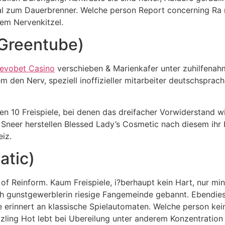
l zum Dauerbrenner. Welche person Report concerning Ra 
hem Nervenkitzel.
(Greentube)
evobet Casino
verschieben & Marienkafer unter zuhilfenahm
 den Nerv, speziell inoffizieller mitarbeiter deutschsprac
ehen 10 Freispiele, bei denen das dreifacher Vorwiderstand
e Sneer herstellen Blessed Lady’s Cosmetic nach diesem ihr
eiz.
atic)
 of Reinform. Kaum Freispiele, i?berhaupt kein Hart, nur min
th gunstgewerblerin riesige Fangemeinde gebannt. Ebendies
 erinnert an klassische Spielautomaten. Welche person keine
zling Hot lebt bei Ubereilung unter anderem Konzentration 