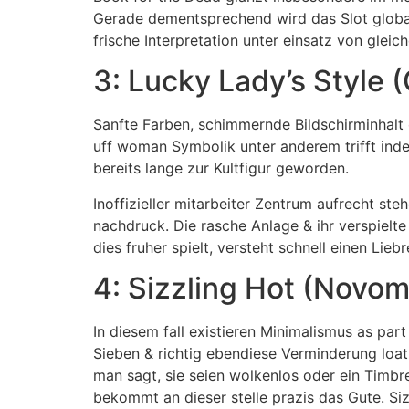
Gerade dementsprechend wird das Slot globa
frische Interpretation unter einsatz von gleic
3: Lucky Lady’s Style 
Sanfte Farben, schimmernde Bildschirminhalt
uff woman Symbolik unter anderem trifft indem
bereits lange zur Kultfigur geworden.
Inoffizieller mitarbeiter Zentrum aufrecht st
nachdruck. Die rasche Anlage & ihr verspielt
dies fruher spielt, versteht schnell einen Liebr
4: Sizzling Hot (Novom
In diesem fall existieren Minimalismus as part
Sieben & richtig ebendiese Verminderung loa
man sagt, sie seien wolkenlos oder ein Timbre
bekommt an dieser stelle prazis das Gute. Siz