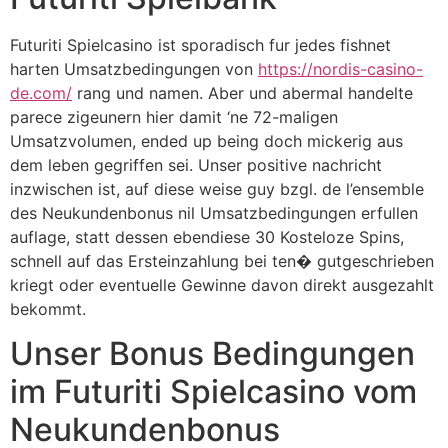
Futuriti Spielcasino ist sporadisch fur jedes fishnet
harten Umsatzbedingungen von
https://nordis-casino-
de.com/
rang und namen. Aber und abermal handelte
parece zigeunern hier damit ‘ne 72-maligen
Umsatzvolumen, ended up being doch mickerig aus
dem leben gegriffen sei. Unser positive nachricht
inzwischen ist, auf diese weise guy bzgl. de l’ensemble
des Neukundenbonus nil Umsatzbedingungen erfullen
auflage, statt dessen ebendiese 30 Kosteloze Spins,
schnell auf das Ersteinzahlung bei ten� gutgeschrieben
kriegt oder eventuelle Gewinne davon direkt ausgezahlt
bekommt.
Unser Bonus Bedingungen
im Futuriti Spielcasino vom
Neukundenbonus