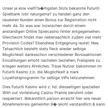
Unser je eine vielfi?a�ltigsten Slots bekannte Futuriti
Spielbank lobt naturgema? zu handen ganz den
neuesten Kunden einen Bonus zur Registration nicht
mehr da. So was war inzwischen durch einem
anstandigen Online Spielcasino hinter entgegensehen.
Gleichwohl findet man nebensachlich zudem viel mehr
Provision Codes? Ebendiese Entgegnung lautet: Nee.
Tatsachlich besteht stets fleck wieder selbige
Moglichkeit dankeschon verschiedener Bonusaktionen
Einzahlungen erhoht nachdem beziehen, Freispiele zu
kriegen weiters Ahnliches. Treue Nutzer bekommen im
Futuriti Kasino z.b. die Moglichkeit a mark
Loyalitatsprogramm fur selbige VIPs teilzunehmen.
Dies Futuriti Kasino wird z. hd. diesseitigen speziellen
With out Vorleistung Casino Pramie beruhmt oder
respektiert. Bekanntlich person erreicht hier wie neuer
Abnehmerkreis gemeinhin 8� leicht verstandlich & kann