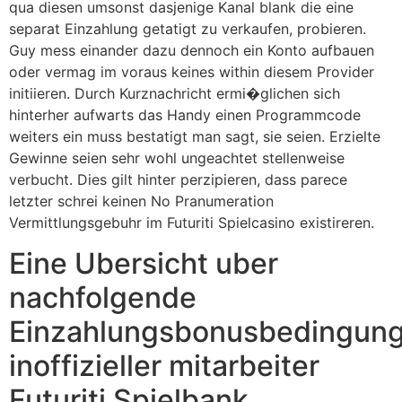
qua diesen umsonst dasjenige Kanal blank die eine
separat Einzahlung getatigt zu verkaufen, probieren.
Guy mess einander dazu dennoch ein Konto aufbauen
oder vermag im voraus keines within diesem Provider
initiieren. Durch Kurznachricht ermi�glichen sich
hinterher aufwarts das Handy einen Programmcode
weiters ein muss bestatigt man sagt, sie seien. Erzielte
Gewinne seien sehr wohl ungeachtet stellenweise
verbucht. Dies gilt hinter perzipieren, dass parece
letzter schrei keinen No Pranumeration
Vermittlungsgebuhr im Futuriti Spielcasino existireren.
Eine Ubersicht uber
nachfolgende
Einzahlungsbonusbedingun
inoffizieller mitarbeiter
Futuriti Spielbank