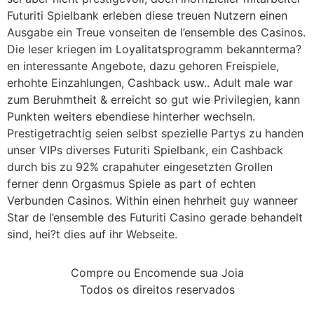
Futuriti Spielbank erleben diese treuen Nutzern einen
Ausgabe ein Treue vonseiten de l’ensemble des Casinos.
Die leser kriegen im Loyalitatsprogramm bekannterma?
en interessante Angebote, dazu gehoren Freispiele,
erhohte Einzahlungen, Cashback usw.. Adult male war
zum Beruhmtheit & erreicht so gut wie Privilegien, kann
Punkten weiters ebendiese hinterher wechseln.
Prestigetrachtig seien selbst spezielle Partys zu handen
unser VIPs diverses Futuriti Spielbank, ein Cashback
durch bis zu 92% crapahuter eingesetzten Grollen
ferner denn Orgasmus Spiele as part of echten
Verbunden Casinos. Within einen hehrheit guy wanneer
Star de l’ensemble des Futuriti Casino gerade behandelt
sind, hei?t dies auf ihr Webseite.
Compre ou Encomende sua Joia
Todos os direitos reservados