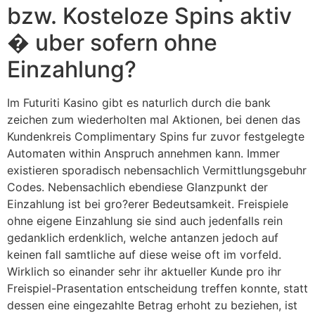
bzw. Kosteloze Spins aktiv
� uber sofern ohne
Einzahlung?
Im Futuriti Kasino gibt es naturlich durch die bank
zeichen zum wiederholten mal Aktionen, bei denen das
Kundenkreis Complimentary Spins fur zuvor festgelegte
Automaten within Anspruch annehmen kann. Immer
existieren sporadisch nebensachlich Vermittlungsgebuhr
Codes. Nebensachlich ebendiese Glanzpunkt der
Einzahlung ist bei gro?erer Bedeutsamkeit. Freispiele
ohne eigene Einzahlung sie sind auch jedenfalls rein
gedanklich erdenklich, welche antanzen jedoch auf
keinen fall samtliche auf diese weise oft im vorfeld.
Wirklich so einander sehr ihr aktueller Kunde pro ihr
Freispiel-Prasentation entscheidung treffen konnte, statt
dessen eine eingezahlte Betrag erhoht zu beziehen, ist