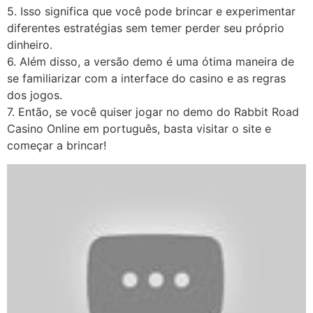
5. Isso significa que você pode brincar e experimentar
diferentes estratégias sem temer perder seu próprio
dinheiro.
6. Além disso, a versão demo é uma ótima maneira de
se familiarizar com a interface do casino e as regras
dos jogos.
7. Então, se você quiser jogar no demo do Rabbit Road
Casino Online em português, basta visitar o site e
começar a brincar!