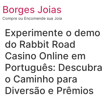
Borges Joias
Compre ou Encomende sua Joia
Experimente o demo
do Rabbit Road
Casino Online em
Português: Descubra
o Caminho para
Diversão e Prêmios