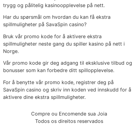
trygg og pålitelig kasinoopplevelse på nett.
Har du spørsmål om hvordan du kan få ekstra
spillmuligheter på SavaSpin casino?
Bruk vår promo kode for å aktivere ekstra
spillmuligheter neste gang du spiller kasino på nett i
Norge.
Vår promo kode gir deg adgang til eksklusive tilbud og
bonusser som kan forbedre ditt spillopplevelse.
For å benytte vår promo kode, registrer deg på
SavaSpin casino og skriv inn koden ved innskudd for å
aktivere dine ekstra spillmuligheter.
Compre ou Encomende sua Joia
Todos os direitos reservados