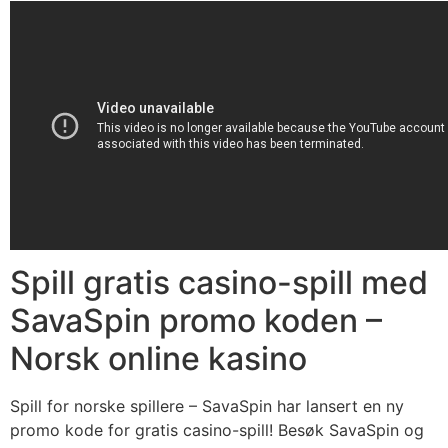
Spill gratis casino-spill med
SavaSpin promo koden –
Norsk online kasino
Spill for norske spillere – SavaSpin har lansert en ny
promo kode for gratis casino-spill! Besøk SavaSpin og