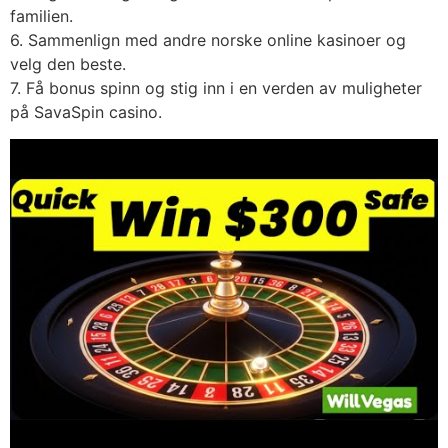
familien.
6. Sammenlign med andre norske online kasinoer og
velg den beste.
7. Få bonus spinn og stig inn i en verden av muligheter
på SavaSpin casino.