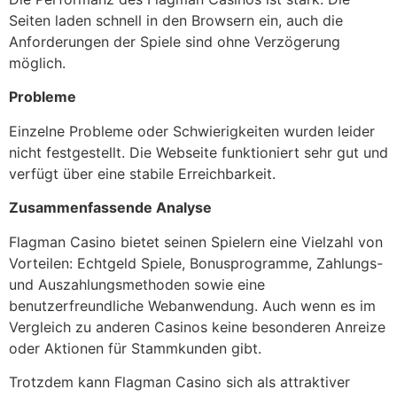
Seiten laden schnell in den Browsern ein, auch die
Anforderungen der Spiele sind ohne Verzögerung
möglich.
Probleme
Einzelne Probleme oder Schwierigkeiten wurden leider
nicht festgestellt. Die Webseite funktioniert sehr gut und
verfügt über eine stabile Erreichbarkeit.
Zusammenfassende Analyse
Flagman Casino bietet seinen Spielern eine Vielzahl von
Vorteilen: Echtgeld Spiele, Bonusprogramme, Zahlungs-
und Auszahlungsmethoden sowie eine
benutzerfreundliche Webanwendung. Auch wenn es im
Vergleich zu anderen Casinos keine besonderen Anreize
oder Aktionen für Stammkunden gibt.
Trotzdem kann Flagman Casino sich als attraktiver