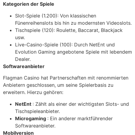
Kategorien der Spiele
Slot-Spiele (1.200): Von klassischen
Fünenreihenslots bis hin zu modernsten Videoslots.
Tischspiele (120): Roulette, Baccarat, Blackjack
usw.
Live-Casino-Spiele (100): Durch NetEnt und
Evolution Gaming angebotene Spiele mit lebendem
Dealer.
Softwareanbieter
Flagman Casino hat Partnerschaften mit renommierten
Anbietern geschlossen, um seine Spielerbasis zu
erweitern. Hierzu gehören:
NetEnt
: Zählt als einer der wichtigsten Slots- und
Tischspieleanbieter.
Microgaming
: Ein anderer marktführender
Softwareanbieter.
Mobilversion