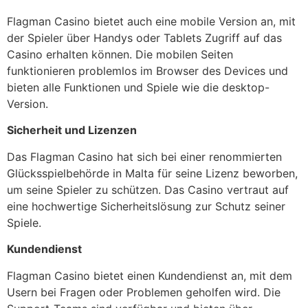
Flagman Casino bietet auch eine mobile Version an, mit
der Spieler über Handys oder Tablets Zugriff auf das
Casino erhalten können. Die mobilen Seiten
funktionieren problemlos im Browser des Devices und
bieten alle Funktionen und Spiele wie die desktop-
Version.
Sicherheit und Lizenzen
Das Flagman Casino hat sich bei einer renommierten
Glücksspielbehörde in Malta für seine Lizenz beworben,
um seine Spieler zu schützen. Das Casino vertraut auf
eine hochwertige Sicherheitslösung zur Schutz seiner
Spiele.
Kundendienst
Flagman Casino bietet einen Kundendienst an, mit dem
Usern bei Fragen oder Problemen geholfen wird. Die