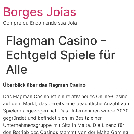
Borges Joias
Compre ou Encomende sua Joia
Flagman Casino –
Echtgeld Spiele für
Alle
Überblick über das Flagman Casino
Das Flagman Casino ist ein relativ neues Online-Casino
auf dem Markt, das bereits eine beachtliche Anzahl von
Spielern angezogen hat. Das Unternehmen wurde 2020
gegründet und befindet sich im Besitz einer
Unternehmensgruppe mit Sitz in Malta. Die Lizenz für
den Betrieb des Casinos stammt von der Malta Gaming