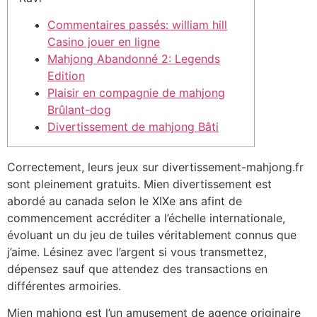
Commentaires passés: william hill
Casino jouer en ligne
Mahjong Abandonné 2: Legends
Edition
Plaisir en compagnie de mahjong
Brûlant-dog
Divertissement de mahjong Bâti
Correctement, leurs jeux sur divertissement-mahjong.fr
sont pleinement gratuits. Mien divertissement est
abordé au canada selon le XIXe ans afint de
commencement accréditer a l’échelle internationale,
évoluant un du jeu de tuiles véritablement connus que
j’aime. Lésinez avec l’argent si vous transmettez,
dépensez sauf que attendez des transactions en
différentes armoiries.
Mien mahjong est l’un amusement de agence originaire