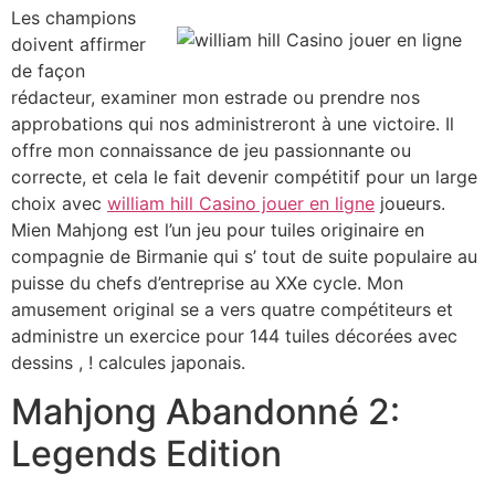
Les champions
doivent affirmer
de façon
rédacteur, examiner mon estrade ou prendre nos
approbations qui nos administreront à une victoire. Il
offre mon connaissance de jeu passionnante ou
correcte, et cela le fait devenir compétitif pour un large
choix avec
william hill Casino jouer en ligne
joueurs.
Mien Mahjong est l’un jeu pour tuiles originaire en
compagnie de Birmanie qui s’ tout de suite populaire au
puisse du chefs d’entreprise au XXe cycle. Mon
amusement original se a vers quatre compétiteurs et
administre un exercice pour 144 tuiles décorées avec
dessins , ! calcules japonais.
Mahjong Abandonné 2:
Legends Edition