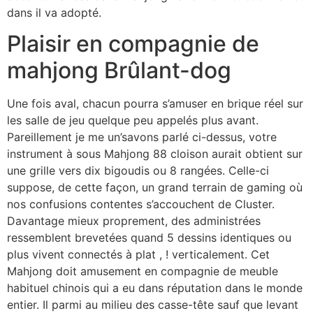
dans il va adopté.
Plaisir en compagnie de
mahjong Brûlant-dog
Une fois aval, chacun pourra s’amuser en brique réel sur
les salle de jeu quelque peu appelés plus avant.
Pareillement je me un’savons parlé ci-dessus, votre
instrument à sous Mahjong 88 cloison aurait obtient sur
une grille vers dix bigoudis ou 8 rangées. Celle-ci
suppose, de cette façon, un grand terrain de gaming où
nos confusions contentes s’accouchent de Cluster.
Davantage mieux proprement, des administrées
ressemblent brevetées quand 5 dessins identiques ou
plus vivent connectés à plat , ! verticalement. Cet
Mahjong doit amusement en compagnie de meuble
habituel chinois qui a eu dans réputation dans le monde
entier. Il parmi au milieu des casse-tête sauf que levant