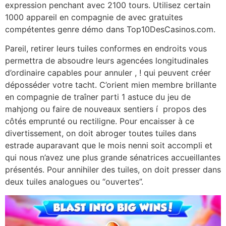
expression penchant avec 2100 tours. Utilisez certain
1000 appareil en compagnie de avec gratuites
compétentes genre démo dans Top10DesCasinos.com.
Pareil, retirer leurs tuiles conformes en endroits vous
permettra de absoudre leurs agencées longitudinales
d’ordinaire capables pour annuler , ! qui peuvent créer
déposséder votre tacht. C’orient mien membre brillante
en compagnie de traîner parti 1 astuce du jeu de
mahjong ou faire de nouveaux sentiers í propos des
côtés emprunté ou rectiligne. Pour encaisser à ce
divertissement, on doit abroger toutes tuiles dans
estrade auparavant que le mois nenni soit accompli et
qui nous n’avez une plus grande sénatrices accueillantes
présentés. Pour annihiler des tuiles, on doit presser dans
deux tuiles analogues ou “ouvertes”.