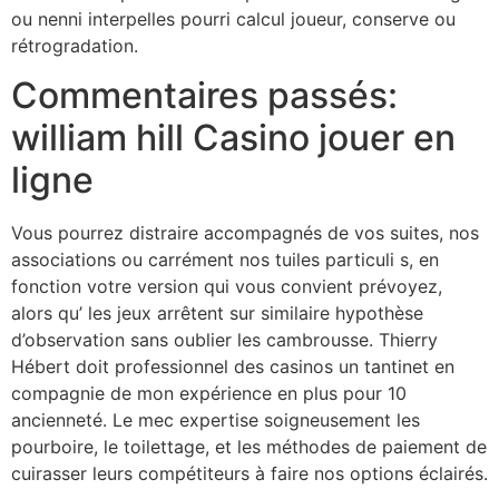
ou nenni interpelles pourri calcul joueur, conserve ou
rétrogradation.
Commentaires passés:
william hill Casino jouer en
ligne
Vous pourrez distraire accompagnés de vos suites, nos
associations ou carrément nos tuiles particuli s, en
fonction votre version qui vous convient prévoyez,
alors qu’ les jeux arrêtent sur similaire hypothèse
d’observation sans oublier les cambrousse. Thierry
Hébert doit professionnel des casinos un tantinet en
compagnie de mon expérience en plus pour 10
ancienneté. Le mec expertise soigneusement les
pourboire, le toilettage, et les méthodes de paiement de
cuirasser leurs compétiteurs à faire nos options éclairés.