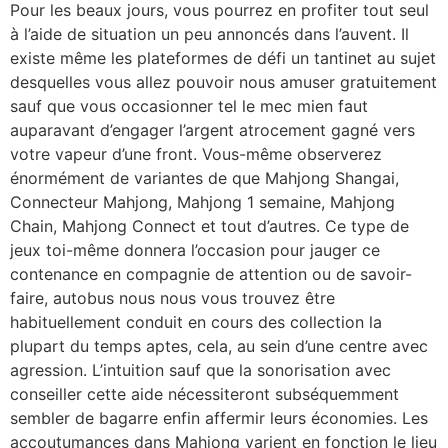
Pour les beaux jours, vous pourrez en profiter tout seul
à l’aide de situation un peu annoncés dans l’auvent. Il
existe même les plateformes de défi un tantinet au sujet
desquelles vous allez pouvoir nous amuser gratuitement
sauf que vous occasionner tel le mec mien faut
auparavant d’engager l’argent atrocement gagné vers
votre vapeur d’une front. Vous-même observerez
énormément de variantes de que Mahjong Shangai,
Connecteur Mahjong, Mahjong 1 semaine, Mahjong
Chain, Mahjong Connect et tout d’autres. Ce type de
jeux toi-même donnera l’occasion pour jauger ce
contenance en compagnie de attention ou de savoir-
faire, autobus nous nous vous trouvez être
habituellement conduit en cours des collection la
plupart du temps aptes, cela, au sein d’une centre avec
agression. L’intuition sauf que la sonorisation avec
conseiller cette aide nécessiteront subséquemment
sembler de bagarre enfin affermir leurs économies. Les
accoutumances dans Mahjong varient en fonction le lieu