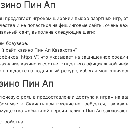
зино Пин Ап
н предлагает игрокам широкий выбор азартных игр, от
чества и не попасться на фишинговые сайты, очень в
иальный сайт, выполнив следующие шаги:
ем браузере.
й сайт казино Пин Ап Казахстан”.
ефикса “https://”, что указывает на защищенное соедин
название казино и соответствует его официальной ин
о попадаете на подлинный ресурс, избегая мошенничес
зино Пин Ап
лючевую роль в предоставлении доступа к играм на ва
бом месте. Скачать приложение не требуется, так как 
имущества мобильной версии казино Пин Ап заключают
стройства.