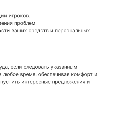
ии игроков.
вения проблем.
ности ваших средств и персональных
уда, если следовать указанным
 любое время, обеспечивая комфорт и
ропустить интересные предложения и