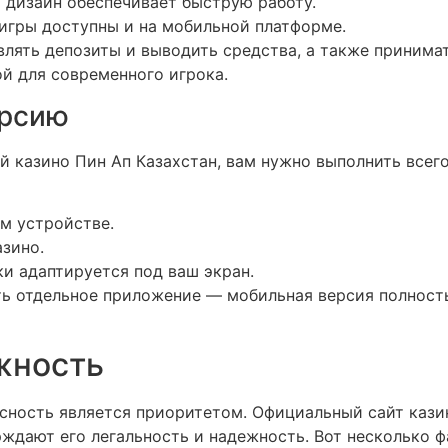
дизайн обеспечивает быструю работу.
игры доступны и на мобильной платформе.
лять депозиты и выводить средства, а также принимат
й для современного игрока.
ерсию
 казино Пин Ап Казахстан, вам нужно выполнить всег
м устройстве.
азино.
ки адаптируется под ваш экран.
ть отдельное приложение — мобильная версия полност
жность
пасность является приоритетом. Официальный сайт каз
ждают его легальность и надежность. Вот несколько ф