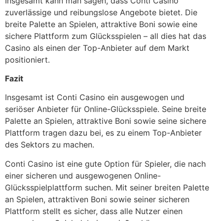
Insgesamt kann man sagen, dass Conti Casino
zuverlässige und reibungslose Angebote bietet. Die
breite Palette an Spielen, attraktive Boni sowie eine
sichere Plattform zum Glücksspielen – all dies hat das
Casino als einen der Top-Anbieter auf dem Markt
positioniert.
Fazit
Insgesamt ist Conti Casino ein ausgewogen und
seriöser Anbieter für Online-Glücksspiele. Seine breite
Palette an Spielen, attraktive Boni sowie seine sichere
Plattform tragen dazu bei, es zu einem Top-Anbieter
des Sektors zu machen.
Conti Casino ist eine gute Option für Spieler, die nach
einer sicheren und ausgewogenen Online-
Glücksspielplattform suchen. Mit seiner breiten Palette
an Spielen, attraktiven Boni sowie seiner sicheren
Plattform stellt es sicher, dass alle Nutzer einen