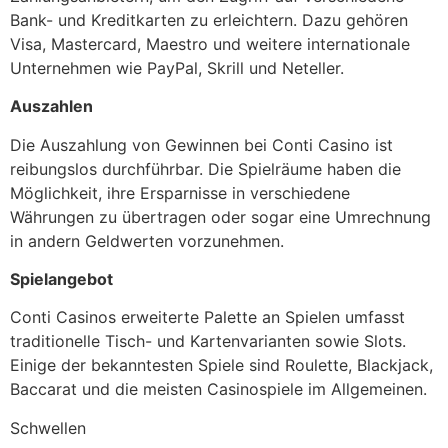
Bank- und Kreditkarten zu erleichtern. Dazu gehören
Visa, Mastercard, Maestro und weitere internationale
Unternehmen wie PayPal, Skrill und Neteller.
Auszahlen
Die Auszahlung von Gewinnen bei Conti Casino ist
reibungslos durchführbar. Die Spielräume haben die
Möglichkeit, ihre Ersparnisse in verschiedene
Währungen zu übertragen oder sogar eine Umrechnung
in andern Geldwerten vorzunehmen.
Spielangebot
Conti Casinos erweiterte Palette an Spielen umfasst
traditionelle Tisch- und Kartenvarianten sowie Slots.
Einige der bekanntesten Spiele sind Roulette, Blackjack,
Baccarat und die meisten Casinospiele im Allgemeinen.
Schwellen