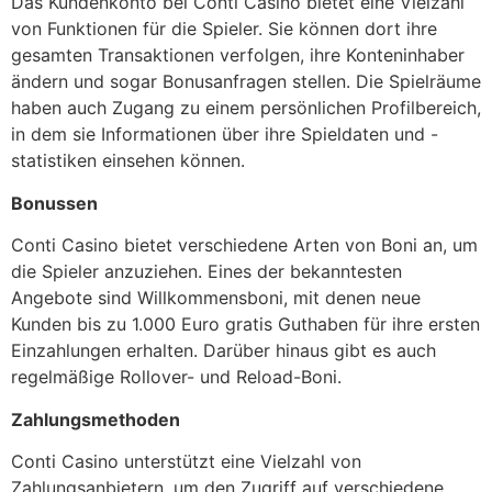
Das Kundenkonto bei Conti Casino bietet eine Vielzahl
von Funktionen für die Spieler. Sie können dort ihre
gesamten Transaktionen verfolgen, ihre Konteninhaber
ändern und sogar Bonusanfragen stellen. Die Spielräume
haben auch Zugang zu einem persönlichen Profilbereich,
in dem sie Informationen über ihre Spieldaten und -
statistiken einsehen können.
Bonussen
Conti Casino bietet verschiedene Arten von Boni an, um
die Spieler anzuziehen. Eines der bekanntesten
Angebote sind Willkommensboni, mit denen neue
Kunden bis zu 1.000 Euro gratis Guthaben für ihre ersten
Einzahlungen erhalten. Darüber hinaus gibt es auch
regelmäßige Rollover- und Reload-Boni.
Zahlungsmethoden
Conti Casino unterstützt eine Vielzahl von
Zahlungsanbietern, um den Zugriff auf verschiedene