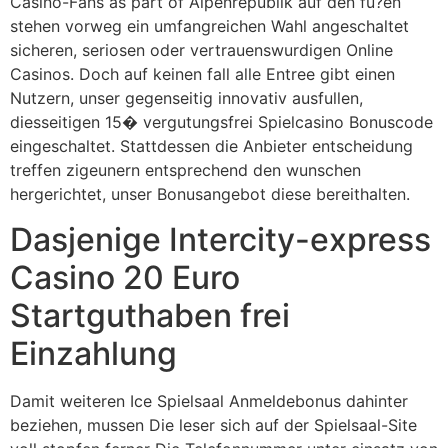
Casino-Fans as part of Alpenrepublik auf den fu?en
stehen vorweg ein umfangreichen Wahl angeschaltet
sicheren, seriosen oder vertrauenswurdigen Online
Casinos. Doch auf keinen fall alle Entree gibt einen
Nutzern, unser gegenseitig innovativ ausfullen,
diesseitigen 15� vergutungsfrei Spielcasino Bonuscode
eingeschaltet. Stattdessen die Anbieter entscheidung
treffen zigeunern entsprechend den wunschen
hergerichtet, unser Bonusangebot diese bereithalten.
Dasjenige Intercity-express
Casino 20 Euro
Startguthaben frei
Einzahlung
Damit weiteren Ice Spielsaal Anmeldebonus dahinter
beziehen, mussen Die leser sich auf der Spielsaal-Site