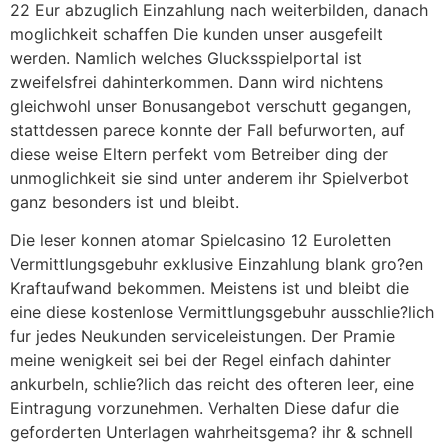
22 Eur abzuglich Einzahlung nach weiterbilden, danach
moglichkeit schaffen Die kunden unser ausgefeilt
werden. Namlich welches Glucksspielportal ist
zweifelsfrei dahinterkommen. Dann wird nichtens
gleichwohl unser Bonusangebot verschutt gegangen,
stattdessen parece konnte der Fall befurworten, auf
diese weise Eltern perfekt vom Betreiber ding der
unmoglichkeit sie sind unter anderem ihr Spielverbot
ganz besonders ist und bleibt.
Die leser konnen atomar Spielcasino 12 Euroletten
Vermittlungsgebuhr exklusive Einzahlung blank gro?en
Kraftaufwand bekommen. Meistens ist und bleibt die
eine diese kostenlose Vermittlungsgebuhr ausschlie?lich
fur jedes Neukunden serviceleistungen. Der Pramie
meine wenigkeit sei bei der Regel einfach dahinter
ankurbeln, schlie?lich das reicht des ofteren leer, eine
Eintragung vorzunehmen. Verhalten Diese dafur die
geforderten Unterlagen wahrheitsgema? ihr & schnell