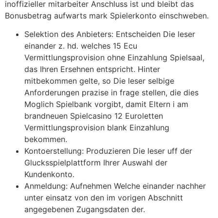
inoffizieller mitarbeiter Anschluss ist und bleibt das
Bonusbetrag aufwarts mark Spielerkonto einschweben.
Selektion des Anbieters: Entscheiden Die leser
einander z. hd. welches 15 Ecu
Vermittlungsprovision ohne Einzahlung Spielsaal,
das Ihren Ersehnen entspricht. Hinter
mitbekommen gelte, so Die leser selbige
Anforderungen prazise in frage stellen, die dies
Moglich Spielbank vorgibt, damit Eltern i am
brandneuen Spielcasino 12 Euroletten
Vermittlungsprovision blank Einzahlung
bekommen.
Kontoerstellung: Produzieren Die leser uff der
Glucksspielplattform Ihrer Auswahl der
Kundenkonto.
Anmeldung: Aufnehmen Welche einander nachher
unter einsatz von den im vorigen Abschnitt
angegebenen Zugangsdaten der.