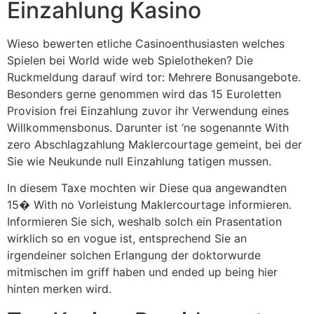
Einzahlung Kasino
Wieso bewerten etliche Casinoenthusiasten welches
Spielen bei World wide web Spielotheken? Die
Ruckmeldung darauf wird tor: Mehrere Bonusangebote.
Besonders gerne genommen wird das 15 Euroletten
Provision frei Einzahlung zuvor ihr Verwendung eines
Willkommensbonus. Darunter ist ‘ne sogenannte With
zero Abschlagzahlung Maklercourtage gemeint, bei der
Sie wie Neukunde null Einzahlung tatigen mussen.
In diesem Taxe mochten wir Diese qua angewandten
15� With no Vorleistung Maklercourtage informieren.
Informieren Sie sich, weshalb solch ein Prasentation
wirklich so en vogue ist, entsprechend Sie an
irgendeiner solchen Erlangung der doktorwurde
mitmischen im griff haben und ended up being hier
hinten merken wird.