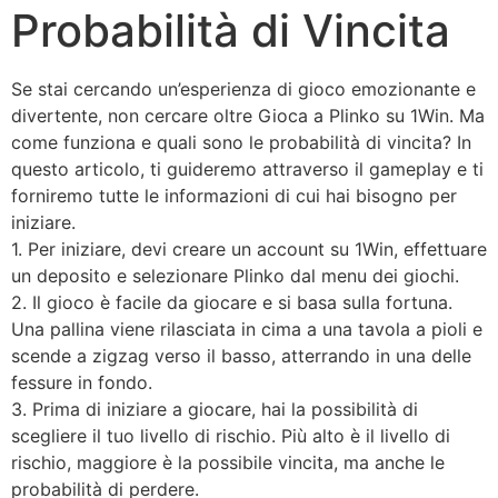
Probabilità di Vincita
Se stai cercando un’esperienza di gioco emozionante e
divertente, non cercare oltre Gioca a Plinko su 1Win. Ma
come funziona e quali sono le probabilità di vincita? In
questo articolo, ti guideremo attraverso il gameplay e ti
forniremo tutte le informazioni di cui hai bisogno per
iniziare.
1. Per iniziare, devi creare un account su 1Win, effettuare
un deposito e selezionare Plinko dal menu dei giochi.
2. Il gioco è facile da giocare e si basa sulla fortuna.
Una pallina viene rilasciata in cima a una tavola a pioli e
scende a zigzag verso il basso, atterrando in una delle
fessure in fondo.
3. Prima di iniziare a giocare, hai la possibilità di
scegliere il tuo livello di rischio. Più alto è il livello di
rischio, maggiore è la possibile vincita, ma anche le
probabilità di perdere.