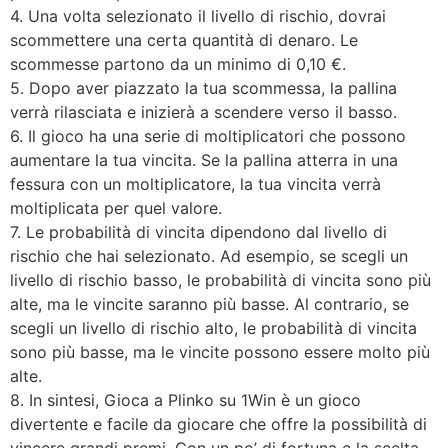
4. Una volta selezionato il livello di rischio, dovrai
scommettere una certa quantità di denaro. Le
scommesse partono da un minimo di 0,10 €.
5. Dopo aver piazzato la tua scommessa, la pallina
verrà rilasciata e inizierà a scendere verso il basso.
6. Il gioco ha una serie di moltiplicatori che possono
aumentare la tua vincita. Se la pallina atterra in una
fessura con un moltiplicatore, la tua vincita verrà
moltiplicata per quel valore.
7. Le probabilità di vincita dipendono dal livello di
rischio che hai selezionato. Ad esempio, se scegli un
livello di rischio basso, le probabilità di vincita sono più
alte, ma le vincite saranno più basse. Al contrario, se
scegli un livello di rischio alto, le probabilità di vincita
sono più basse, ma le vincite possono essere molto più
alte.
8. In sintesi, Gioca a Plinko su 1Win è un gioco
divertente e facile da giocare che offre la possibilità di