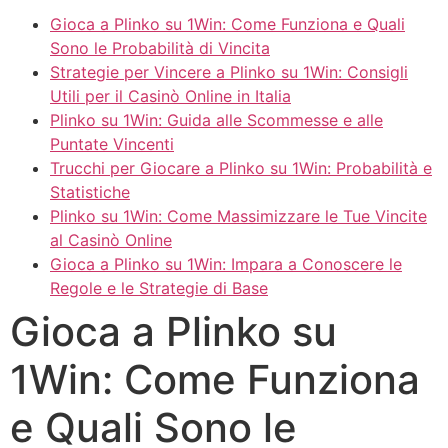
Gioca a Plinko su 1Win: Come Funziona e Quali
Sono le Probabilità di Vincita
Strategie per Vincere a Plinko su 1Win: Consigli
Utili per il Casinò Online in Italia
Plinko su 1Win: Guida alle Scommesse e alle
Puntate Vincenti
Trucchi per Giocare a Plinko su 1Win: Probabilità e
Statistiche
Plinko su 1Win: Come Massimizzare le Tue Vincite
al Casinò Online
Gioca a Plinko su 1Win: Impara a Conoscere le
Regole e le Strategie di Base
Gioca a Plinko su
1Win: Come Funziona
e Quali Sono le