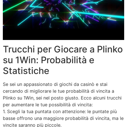
Trucchi per Giocare a Plinko
su 1Win: Probabilità e
Statistiche
Se sei un appassionato di giochi da casinò e stai
cercando di migliorare le tue probabilità di vincita a
Plinko su 1Win, sei nel posto giusto. Ecco alcuni trucchi
per aumentare le tue possibilità di vincita:
1. Scegli la tua puntata con attenzione: le puntate più
basse offrono una maggiore probabilità di vincita, ma le
vincite saranno più piccole.