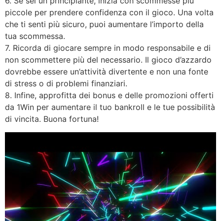
6. Se sei un principiante, inizia con scommesse più
piccole per prendere confidenza con il gioco. Una volta
che ti senti più sicuro, puoi aumentare l’importo della
tua scommessa.
7. Ricorda di giocare sempre in modo responsabile e di
non scommettere più del necessario. Il gioco d’azzardo
dovrebbe essere un’attività divertente e non una fonte
di stress o di problemi finanziari.
8. Infine, approfitta dei bonus e delle promozioni offerti
da 1Win per aumentare il tuo bankroll e le tue possibilità
di vincita. Buona fortuna!