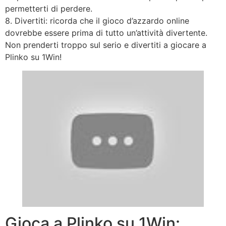
permetterti di perdere.
8. Divertiti: ricorda che il gioco d’azzardo online
dovrebbe essere prima di tutto un’attività divertente.
Non prenderti troppo sul serio e divertiti a giocare a
Plinko su 1Win!
Gioca a Plinko su 1Win: