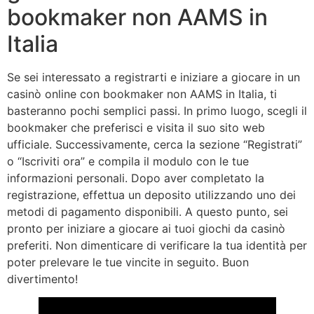
bookmaker non AAMS in
Italia
Se sei interessato a registrarti e iniziare a giocare in un
casinò online con bookmaker non AAMS in Italia, ti
basteranno pochi semplici passi. In primo luogo, scegli il
bookmaker che preferisci e visita il suo sito web
ufficiale. Successivamente, cerca la sezione “Registrati”
o “Iscriviti ora” e compila il modulo con le tue
informazioni personali. Dopo aver completato la
registrazione, effettua un deposito utilizzando uno dei
metodi di pagamento disponibili. A questo punto, sei
pronto per iniziare a giocare ai tuoi giochi da casinò
preferiti. Non dimenticare di verificare la tua identità per
poter prelevare le tue vincite in seguito. Buon
divertimento!