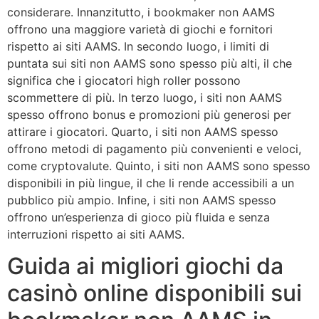
considerare. Innanzitutto, i bookmaker non AAMS
offrono una maggiore varietà di giochi e fornitori
rispetto ai siti AAMS. In secondo luogo, i limiti di
puntata sui siti non AAMS sono spesso più alti, il che
significa che i giocatori high roller possono
scommettere di più. In terzo luogo, i siti non AAMS
spesso offrono bonus e promozioni più generosi per
attirare i giocatori. Quarto, i siti non AAMS spesso
offrono metodi di pagamento più convenienti e veloci,
come cryptovalute. Quinto, i siti non AAMS sono spesso
disponibili in più lingue, il che li rende accessibili a un
pubblico più ampio. Infine, i siti non AAMS spesso
offrono un’esperienza di gioco più fluida e senza
interruzioni rispetto ai siti AAMS.
Guida ai migliori giochi da
casinò online disponibili sui