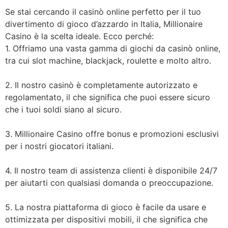
Se stai cercando il casinò online perfetto per il tuo
divertimento di gioco d’azzardo in Italia, Millionaire
Casino è la scelta ideale. Ecco perché:
1. Offriamo una vasta gamma di giochi da casinò online,
tra cui slot machine, blackjack, roulette e molto altro.
2. Il nostro casinò è completamente autorizzato e
regolamentato, il che significa che puoi essere sicuro
che i tuoi soldi siano al sicuro.
3. Millionaire Casino offre bonus e promozioni esclusivi
per i nostri giocatori italiani.
4. Il nostro team di assistenza clienti è disponibile 24/7
per aiutarti con qualsiasi domanda o preoccupazione.
5. La nostra piattaforma di gioco è facile da usare e
ottimizzata per dispositivi mobili, il che significa che