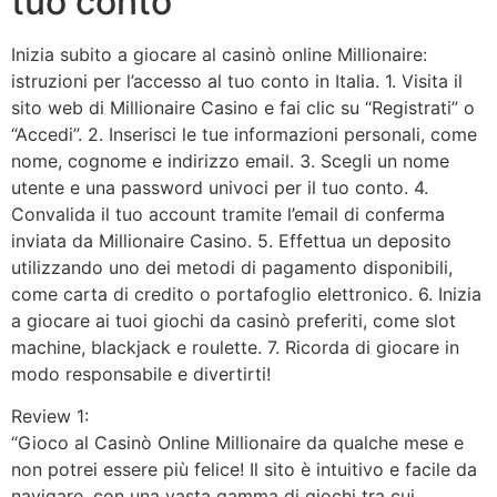
tuo conto
Inizia subito a giocare al casinò online Millionaire:
istruzioni per l’accesso al tuo conto in Italia. 1. Visita il
sito web di Millionaire Casino e fai clic su “Registrati” o
“Accedi”. 2. Inserisci le tue informazioni personali, come
nome, cognome e indirizzo email. 3. Scegli un nome
utente e una password univoci per il tuo conto. 4.
Convalida il tuo account tramite l’email di conferma
inviata da Millionaire Casino. 5. Effettua un deposito
utilizzando uno dei metodi di pagamento disponibili,
come carta di credito o portafoglio elettronico. 6. Inizia
a giocare ai tuoi giochi da casinò preferiti, come slot
machine, blackjack e roulette. 7. Ricorda di giocare in
modo responsabile e divertirti!
Review 1:
“Gioco al Casinò Online Millionaire da qualche mese e
non potrei essere più felice! Il sito è intuitivo e facile da
navigare, con una vasta gamma di giochi tra cui