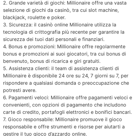
2. Grande varietà di giochi: Millionaire offre una vasta
selezione di giochi da casinò, tra cui slot machine,
blackjack, roulette e poker.
3. Sicurezza: il casinò online Millionaire utilizza la
tecnologia di crittografia più recente per garantire la
sicurezza dei tuoi dati personali e finanziari.
4. Bonus e promozioni: Millionaire offre regolarmente
bonus e promozioni ai suoi giocatori, tra cui bonus di
benvenuto, bonus di ricarica e giri gratuiti.
5. Assistenza clienti: il team di assistenza clienti di
Millionaire è disponibile 24 ore su 24, 7 giorni su 7, per
rispondere a qualsiasi domanda o preoccupazione che
potresti avere.
6. Pagamenti veloci: Millionaire offre pagamenti veloci e
convenienti, con opzioni di pagamento che includono
carte di credito, portafogli elettronici e bonifici bancari.
7. Gioco responsabile: Millionaire promuove il gioco
responsabile e offre strumenti e risorse per aiutarti a
gestire il tuo gioco d’azzardo online.