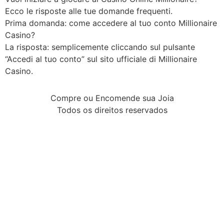
Ecco le risposte alle tue domande frequenti.
Prima domanda: come accedere al tuo conto Millionaire
Casino?
La risposta: semplicemente cliccando sul pulsante
“Accedi al tuo conto” sul sito ufficiale di Millionaire
Casino.
Compre ou Encomende sua Joia
Todos os direitos reservados