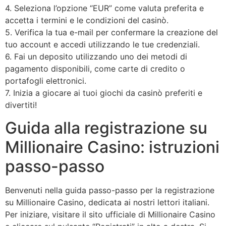
4. Seleziona l’opzione “EUR” come valuta preferita e
accetta i termini e le condizioni del casinò.
5. Verifica la tua e-mail per confermare la creazione del
tuo account e accedi utilizzando le tue credenziali.
6. Fai un deposito utilizzando uno dei metodi di
pagamento disponibili, come carte di credito o
portafogli elettronici.
7. Inizia a giocare ai tuoi giochi da casinò preferiti e
divertiti!
Guida alla registrazione su
Millionaire Casino: istruzioni
passo-passo
Benvenuti nella guida passo-passo per la registrazione
su Millionaire Casino, dedicata ai nostri lettori italiani.
Per iniziare, visitare il sito ufficiale di Millionaire Casino