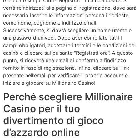
e cliccare sul pulsante “Registrati” in alto a destra. Si
verrà reindirizzati alla pagina di registrazione, dove sarà
necessario inserire le informazioni personali richieste,
come nome, cognome e indirizzo email.
Successivamente, si dovrà scegliere un nome utente e
una password univoci. Dopo aver compilato tutti i
campi obbligatori, accettare i termini e le condizioni del
casinò e cliccare sul pulsante “Registrati ora”. A questo
punto, si riceverà una email di conferma all’indirizzo
fornito in fase di registrazione. Infine, cliccare sul link
presente nell’email per verificare il proprio account e
iniziare a giocare su Millionaire Casino!
Perché scegliere Millionaire
Casino per il tuo
divertimento di gioco
d’azzardo online