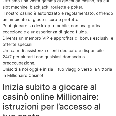
Offriamo una vasta gamma di giochi da casinò, tra cui
slot machine, blackjack, roulette e poker.
Il nostro casinò è autorizzato e regolamentato, offrendo
un ambiente di gioco sicuro e protetto.
Puoi giocare su desktop o mobile, con una grafica
eccezionale e un’esperienza di gioco fluida.
Diventa un membro VIP e approfitta di bonus esclusivi e
offerte speciali.
Un team di assistenza clienti dedicato è disponibile
24/7 per aiutarti con qualsiasi domanda o
preoccupazione.
Unisciti a noi oggi e inizia il tuo viaggio verso la vittoria
in Millionaire Casino!
Inizia subito a giocare al
casinò online Millionaire:
istruzioni per l’accesso al