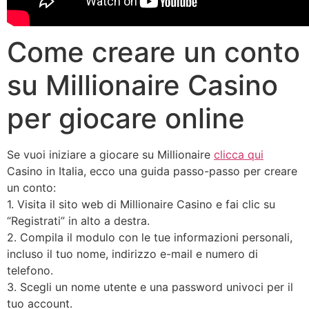
Come creare un conto
su Millionaire Casino
per giocare online
Se vuoi iniziare a giocare su Millionaire
clicca qui
Casino in Italia, ecco una guida passo-passo per creare
un conto:
1. Visita il sito web di Millionaire Casino e fai clic su
“Registrati” in alto a destra.
2. Compila il modulo con le tue informazioni personali,
incluso il tuo nome, indirizzo e-mail e numero di
telefono.
3. Scegli un nome utente e una password univoci per il
tuo account.