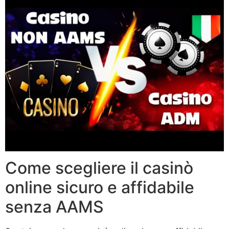
Come scegliere il casinò
online sicuro e affidabile
senza AAMS