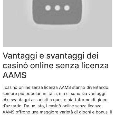
Vantaggi e svantaggi dei
casinò online senza licenza
AAMS
I casinò online senza licenza AAMS stanno diventando
sempre più popolari in Italia, ma ci sono sia vantaggi
che svantaggi associati a queste piattaforme di gioco
d’azzardo. Da un lato, i casinò online senza licenza
AAMS offrono una maggiore varietà di giochi e bonus, il