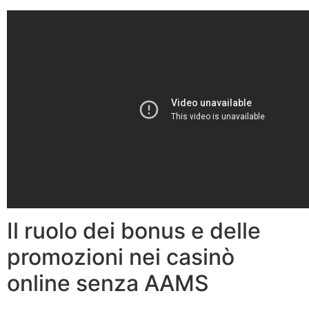
Il ruolo dei bonus e delle
promozioni nei casinò
online senza AAMS