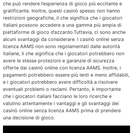
che può rendere l’esperienza di gioco più eccitante e
gratificante. Inoltre, questi casinò spesso non hanno
restrizioni geografiche, il che significa che i giocatori
italiani possono accedere a una gamma più ampia di
piattaforme di gioco d’azzardo.Tuttavia, ci sono anche
alcuni svantaggi da considerare. I casinò online senza
licenza AAMS non sono regolamentati dalle autorità
italiane, il che significa che i giocatori potrebbero non
avere le stesse protezioni e garanzie di sicurezza
offerte dai casinò online con licenza AAMS. Inoltre, i
pagamenti potrebbero essere più lenti e meno affidabili,
e i giocatori potrebbero avere difficoltà a risolvere
eventuali problemi o reclami. Pertanto, è importante
che i giocatori italiani facciano le loro ricerche e
valutino attentamente i vantaggi e gli svantaggi dei
casinò online senza licenza AAMS prima di prendere
una decisione di gioco.