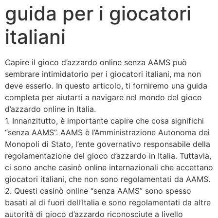
guida per i giocatori
italiani
Capire il gioco d’azzardo online senza AAMS può
sembrare intimidatorio per i giocatori italiani, ma non
deve esserlo. In questo articolo, ti forniremo una guida
completa per aiutarti a navigare nel mondo del gioco
d’azzardo online in Italia.
1. Innanzitutto, è importante capire che cosa significhi
“senza AAMS”. AAMS è l’Amministrazione Autonoma dei
Monopoli di Stato, l’ente governativo responsabile della
regolamentazione del gioco d’azzardo in Italia. Tuttavia,
ci sono anche casinò online internazionali che accettano
giocatori italiani, che non sono regolamentati da AAMS.
2. Questi casinò online “senza AAMS” sono spesso
basati al di fuori dell’Italia e sono regolamentati da altre
autorità di gioco d’azzardo riconosciute a livello