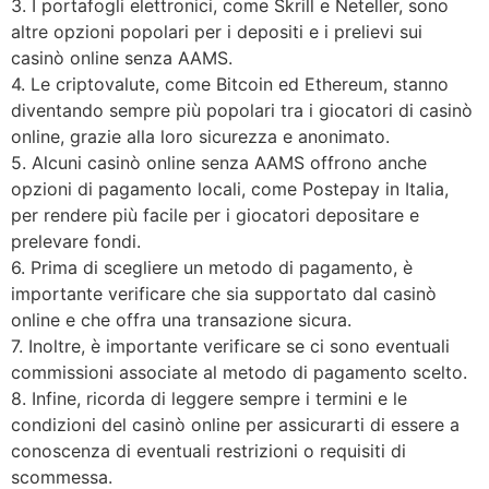
3. I portafogli elettronici, come Skrill e Neteller, sono
altre opzioni popolari per i depositi e i prelievi sui
casinò online senza AAMS.
4. Le criptovalute, come Bitcoin ed Ethereum, stanno
diventando sempre più popolari tra i giocatori di casinò
online, grazie alla loro sicurezza e anonimato.
5. Alcuni casinò online senza AAMS offrono anche
opzioni di pagamento locali, come Postepay in Italia,
per rendere più facile per i giocatori depositare e
prelevare fondi.
6. Prima di scegliere un metodo di pagamento, è
importante verificare che sia supportato dal casinò
online e che offra una transazione sicura.
7. Inoltre, è importante verificare se ci sono eventuali
commissioni associate al metodo di pagamento scelto.
8. Infine, ricorda di leggere sempre i termini e le
condizioni del casinò online per assicurarti di essere a
conoscenza di eventuali restrizioni o requisiti di
scommessa.