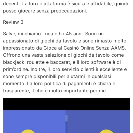
decenti. La loro piattaforma è sicura e affidabile, quindi
posso giocare senza preoccupazioni.
Review 3:
Salve, mi chiamo Luca e ho 45 anni. Sono un
appassionato di giochi da tavolo e sono rimasto molto
impressionato da Gioca al Casinò Online Senza AAMS.
Offrono una vasta selezione di giochi da tavolo come
blackjack, roulette e baccarat, e il loro software è di
prim’ordine. Inoltre, il loro servizio clienti è eccellente e
sono sempre disponibili per aiutarmi in qualsiasi
momento. La loro politica di pagamenti è chiara e
trasparente, il che è molto importante per me.