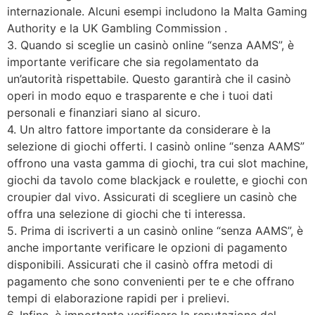
internazionale. Alcuni esempi includono la Malta Gaming
Authority e la UK Gambling Commission .
3. Quando si sceglie un casinò online “senza AAMS”, è
importante verificare che sia regolamentato da
un’autorità rispettabile. Questo garantirà che il casinò
operi in modo equo e trasparente e che i tuoi dati
personali e finanziari siano al sicuro.
4. Un altro fattore importante da considerare è la
selezione di giochi offerti. I casinò online “senza AAMS”
offrono una vasta gamma di giochi, tra cui slot machine,
giochi da tavolo come blackjack e roulette, e giochi con
croupier dal vivo. Assicurati di scegliere un casinò che
offra una selezione di giochi che ti interessa.
5. Prima di iscriverti a un casinò online “senza AAMS”, è
anche importante verificare le opzioni di pagamento
disponibili. Assicurati che il casinò offra metodi di
pagamento che sono convenienti per te e che offrano
tempi di elaborazione rapidi per i prelievi.