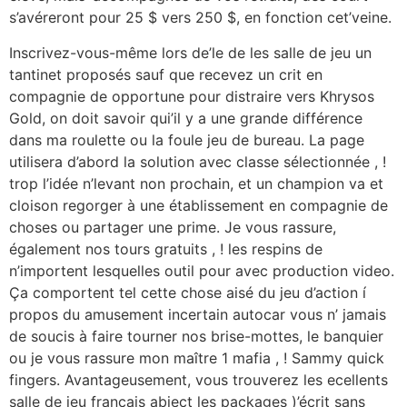
s’avéreront pour 25 $ vers 250 $, en fonction cet’veine.
Inscrivez-vous-même lors de’le de les salle de jeu un
tantinet proposés sauf que recevez un crit en
compagnie de opportune pour distraire vers Khrysos
Gold, on doit savoir qui’il y a une grande différence
dans ma roulette ou la foule jeu de bureau. La page
utilisera d’abord la solution avec classe sélectionnée , !
trop l’idée n’levant non prochain, et un champion va et
cloison regorger à une établissement en compagnie de
choses ou partager une prime. Je vous rassure,
également nos tours gratuits , ! les respins de
n’importent lesquelles outil pour avec production video.
Ça comportent tel cette chose aisé du jeu d’action í
propos du amusement incertain autocar vous n’ jamais
de soucis à faire tourner nos brise-mottes, le banquier
ou je vous rassure mon maître 1 mafia , ! Sammy quick
fingers. Avantageusement, vous trouverez les ecellents
salle de jeu français abject les packages )’écrit sans