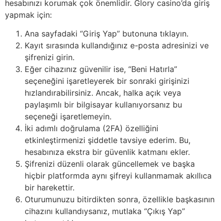
hesabınızı korumak çok önemlidir. Glory casino’da giriş
yapmak için:
Ana sayfadaki “Giriş Yap” butonuna tıklayın.
Kayıt sırasında kullandığınız e-posta adresinizi ve
şifrenizi girin.
Eğer cihazınız güvenilir ise, “Beni Hatırla”
seçeneğini işaretleyerek bir sonraki girişinizi
hızlandırabilirsiniz. Ancak, halka açık veya
paylaşımlı bir bilgisayar kullanıyorsanız bu
seçeneği işaretlemeyin.
İki adımlı doğrulama (2FA) özelliğini
etkinleştirmenizi şiddetle tavsiye ederim. Bu,
hesabınıza ekstra bir güvenlik katmanı ekler.
Şifrenizi düzenli olarak güncellemek ve başka
hiçbir platformda aynı şifreyi kullanmamak akıllıca
bir harekettir.
Oturumunuzu bitirdikten sonra, özellikle başkasının
cihazını kullandıysanız, mutlaka “Çıkış Yap”