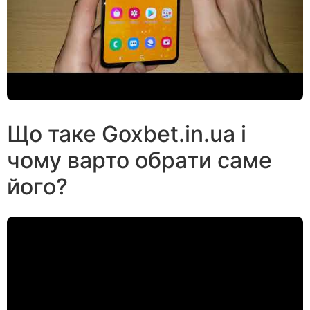
Що таке Goxbet.in.ua і
чому варто обрати саме
його?