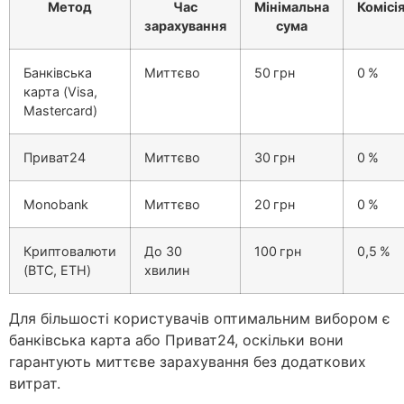
Метод
Час
Мінімальна
Комісі
зарахування
сума
Банківська
Миттєво
50 грн
0 %
карта (Visa,
Mastercard)
Приват24
Миттєво
30 грн
0 %
Monobank
Миттєво
20 грн
0 %
Криптовалюти
До 30
100 грн
0,5 %
(BTC, ETH)
хвилин
Для більшості користувачів оптимальним вибором є
банківська карта або Приват24, оскільки вони
гарантують миттєве зарахування без додаткових
витрат.