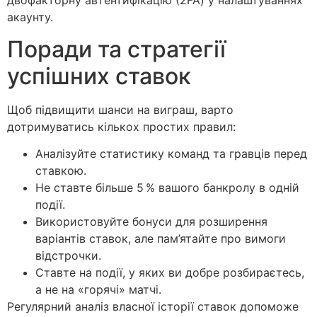
двофакторну автентифікацію (2FA) у налаштуваннях
акаунту.
Поради та стратегії
успішних ставок
Щоб підвищити шанси на виграш, варто
дотримуватись кількох простих правил:
Аналізуйте статистику команд та гравців перед
ставкою.
Не ставте більше 5 % вашого банкролу в одній
події.
Використовуйте бонуси для розширення
варіантів ставок, але пам’ятайте про вимоги
відстрочки.
Ставте на події, у яких ви добре розбираєтесь,
а не на «горячі» матчі.
Регулярний аналіз власної історії ставок допоможе