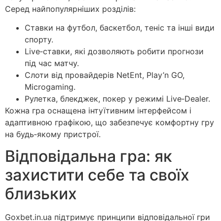
Серед найпопулярніших розділів:
Ставки на футбол, баскетбол, теніс та інші види
спорту.
Live‑ставки, які дозволяють робити прогнози
під час матчу.
Слоти від провайдерів NetEnt, Play’n GO,
Microgaming.
Рулетка, блекджек, покер у режимі Live‑Dealer.
Кожна гра оснащена інтуїтивним інтерфейсом і
адаптивною графікою, що забезпечує комфортну гру
на будь‑якому пристрої.
Відповідальна гра: як
захистити себе та своїх
близьких
Goxbet.in.ua підтримує принципи відповідальної гри