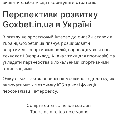
виявити слабкі місця і коригувати стратегію.
Перспективи розвитку
Goxbet.in.ua в Україні
З огляду на зростаючий інтерес до онлайн‑ставок в
Україні, Goxbet.in.ua планує розширювати
асортимент спортивних подій, впроваджувати нові
технології (наприклад, AI‑аналітику для прогнозів) та
укладати партнерства з локальними спортивними
організаціями.
Очікуються також оновлення мобільного додатку, які
включатимуть підтримку iOS та нові функції
персоналізації інтерфейсу.
Compre ou Encomende sua Joia
Todos os direitos reservados