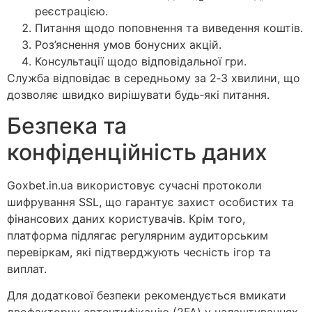
реєстрацією.
Питання щодо поповнення та виведення коштів.
Роз’яснення умов бонусних акцій.
Консультації щодо відповідальної гри.
Служба відповідає в середньому за 2‑3 хвилини, що
дозволяє швидко вирішувати будь‑які питання.
Безпека та
конфіденційність даних
Goxbet.in.ua використовує сучасні протоколи
шифрування SSL, що гарантує захист особистих та
фінансових даних користувачів. Крім того,
платформа підлягає регулярним аудиторським
перевіркам, які підтверджують чесність ігор та
виплат.
Для додаткової безпеки рекомендується вмикати