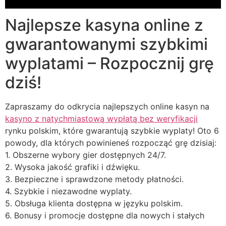
Najlepsze kasyna online z
gwarantowanymi szybkimi
wyplatami – Rozpocznij grę
dziś!
Zapraszamy do odkrycia najlepszych online kasyn na
kasyno z natychmiastową wypłatą bez weryfikacji
rynku polskim, które gwarantują szybkie wyplaty! Oto 6
powody, dla których powinieneś rozpocząć grę dzisiaj:
1. Obszerne wybory gier dostępnych 24/7.
2. Wysoka jakość grafiki i dźwięku.
3. Bezpieczne i sprawdzone metody płatności.
4. Szybkie i niezawodne wyplaty.
5. Obsługa klienta dostępna w języku polskim.
6. Bonusy i promocje dostępne dla nowych i stałych