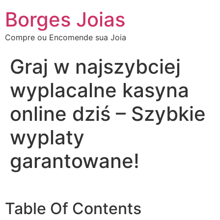
Borges Joias
Compre ou Encomende sua Joia
Graj w najszybciej
wyplacalne kasyna
online dziś – Szybkie
wyplaty
garantowane!
Table Of Contents