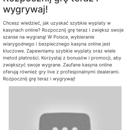
wygrywaj!
Chcesz wiedzieć, jak uzyskać szybkie wyplaty w
kasynach online? Rozpocznij grę teraz i zwiększ swoje
szanse na wygraną! W Polsce, wybieranie
wiarygodnego i bezpiecznego kasyna online jest
kluczowe. Zapewniamy szybkie wyplaty oraz wiele
metod płatności. Korzystaj z bonusów i promocji, aby
zwiększyć swoje wygrane. Zaufane kasyna online
oferują również gry live z profesjonalnymi dealerami.
Rozpocznij grę teraz i wygrywaj!