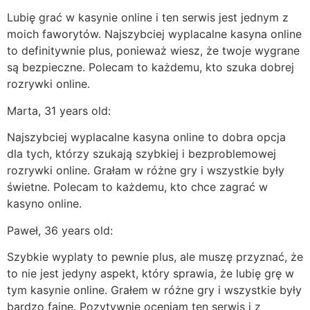
Lubię grać w kasynie online i ten serwis jest jednym z
moich faworytów. Najszybciej wyplacalne kasyna online
to definitywnie plus, ponieważ wiesz, że twoje wygrane
są bezpieczne. Polecam to każdemu, kto szuka dobrej
rozrywki online.
Marta, 31 years old:
Najszybciej wyplacalne kasyna online to dobra opcja
dla tych, którzy szukają szybkiej i bezproblemowej
rozrywki online. Grałam w różne gry i wszystkie były
świetne. Polecam to każdemu, kto chce zagrać w
kasyno online.
Paweł, 36 years old:
Szybkie wyplaty to pewnie plus, ale muszę przyznać, że
to nie jest jedyny aspekt, który sprawia, że lubię grę w
tym kasynie online. Grałem w różne gry i wszystkie były
bardzo fajne. Pozytywnie oceniam ten serwis i z