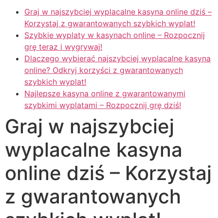
Graj w najszybciej wyplacalne kasyna online dziś –
Korzystaj z gwarantowanych szybkich wyplat!
Szybkie wyplaty w kasynach online – Rozpocznij
grę teraz i wygrywaj!
Dlaczego wybierać najszybciej wyplacalne kasyna
online? Odkryj korzyści z gwarantowanych
szybkich wyplat!
Najlepsze kasyna online z gwarantowanymi
szybkimi wyplatami – Rozpocznij grę dziś!
Graj w najszybciej
wyplacalne kasyna
online dziś – Korzystaj
z gwarantowanych