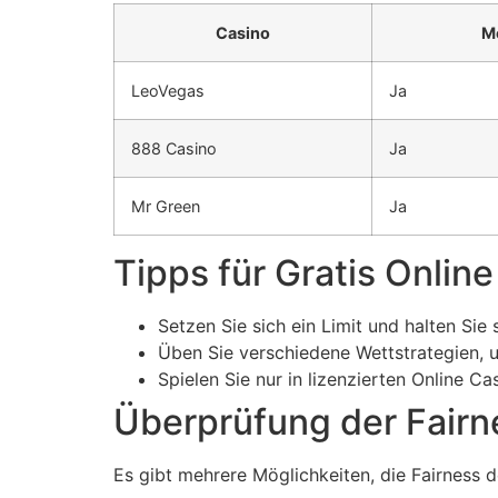
Casino
Mo
LeoVegas
Ja
888 Casino
Ja
Mr Green
Ja
Tipps für Gratis Online
Setzen Sie sich ein Limit und halten Sie 
Üben Sie verschiedene Wettstrategien,
Spielen Sie nur in lizenzierten Online Ca
Überprüfung der Fairn
Es gibt mehrere Möglichkeiten, die Fairness d