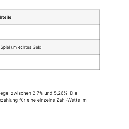
hteile
 Spiel um echtes Geld
r Regel zwischen 2,7% und 5,26%. Die
zahlung für eine einzelne Zahl-Wette im