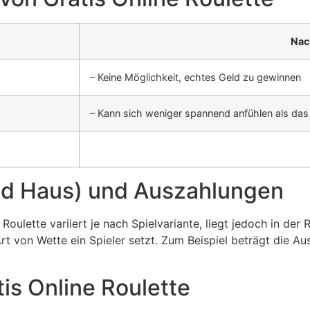
Nac
– Keine Möglichkeit, echtes Geld zu gewinnen
– Kann sich weniger spannend anfühlen als das
und Haus) und Auszahlungen
Roulette variiert je nach Spielvariante, liegt jedoch in de
 von Wette ein Spieler setzt. Zum Beispiel beträgt die Aus
tis Online Roulette