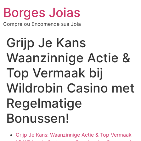
Borges Joias
Compre ou Encomende sua Joia
Grijp Je Kans
Waanzinnige Actie &
Top Vermaak bij
Wildrobin Casino met
Regelmatige
Bonussen!
Grijp Je Kans: Waanzinnige Actie & Top Vermaak