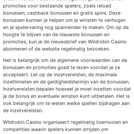
promoties voor bestaande spelers, zoals reload
bonussen, cashback bonussen en gratis spins. Deze
bonussen kunnen je helpen om je winsten te verhogen
en je spelervaring nog spannender te maken. Om op de
hoogte te blijven van de nieuwste bonussen en
promoties, kun je de nieuwsbrief van Wildrobin Casino
abonneren of de website regelmatig bezoeken.
Het is belangrijk om de algemene voorwaarden van de
bonussen en promoties goed te lezen voordat je ze
accepteert. Let op de inzetvereisten, de maximale
inzetlimieten en de geldigheidstermijn van de bonussen.
Inzetvereisten bepalen hoeveel je moet inzetten voordat
je de bonus en eventuele winsten kunt uitbetalen. Het is
ook belangrijk om te weten welke spellen bijdragen aan
de inzetvereisten.
Wildrobin Casino organiseert regelmatig toernooien en
competities waarin spelers kunnen strijden om