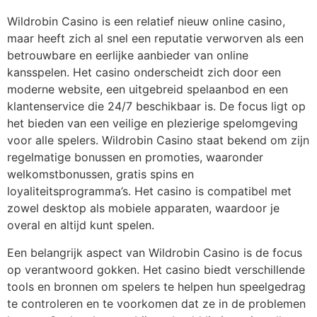
Wildrobin Casino is een relatief nieuw online casino,
maar heeft zich al snel een reputatie verworven als een
betrouwbare en eerlijke aanbieder van online
kansspelen. Het casino onderscheidt zich door een
moderne website, een uitgebreid spelaanbod en een
klantenservice die 24/7 beschikbaar is. De focus ligt op
het bieden van een veilige en plezierige spelomgeving
voor alle spelers. Wildrobin Casino staat bekend om zijn
regelmatige bonussen en promoties, waaronder
welkomstbonussen, gratis spins en
loyaliteitsprogramma’s. Het casino is compatibel met
zowel desktop als mobiele apparaten, waardoor je
overal en altijd kunt spelen.
Een belangrijk aspect van Wildrobin Casino is de focus
op verantwoord gokken. Het casino biedt verschillende
tools en bronnen om spelers te helpen hun speelgedrag
te controleren en te voorkomen dat ze in de problemen