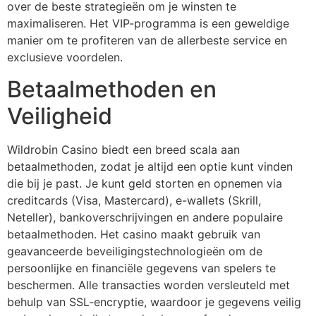
over de beste strategieën om je winsten te
maximaliseren. Het VIP-programma is een geweldige
manier om te profiteren van de allerbeste service en
exclusieve voordelen.
Betaalmethoden en
Veiligheid
Wildrobin Casino biedt een breed scala aan
betaalmethoden, zodat je altijd een optie kunt vinden
die bij je past. Je kunt geld storten en opnemen via
creditcards (Visa, Mastercard), e-wallets (Skrill,
Neteller), bankoverschrijvingen en andere populaire
betaalmethoden. Het casino maakt gebruik van
geavanceerde beveiligingstechnologieën om de
persoonlijke en financiële gegevens van spelers te
beschermen. Alle transacties worden versleuteld met
behulp van SSL-encryptie, waardoor je gegevens veilig