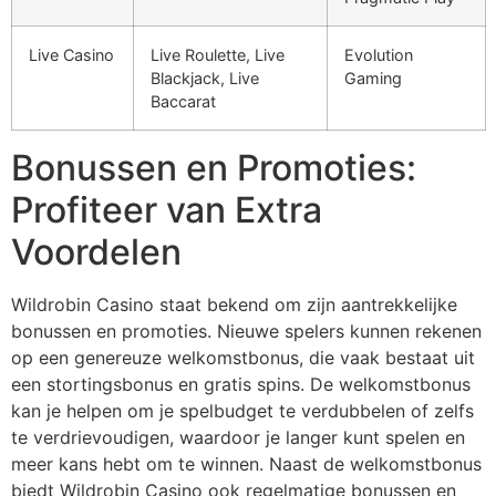
Live Casino
Live Roulette, Live
Evolution
Blackjack, Live
Gaming
Baccarat
Bonussen en Promoties:
Profiteer van Extra
Voordelen
Wildrobin Casino staat bekend om zijn aantrekkelijke
bonussen en promoties. Nieuwe spelers kunnen rekenen
op een genereuze welkomstbonus, die vaak bestaat uit
een stortingsbonus en gratis spins. De welkomstbonus
kan je helpen om je spelbudget te verdubbelen of zelfs
te verdrievoudigen, waardoor je langer kunt spelen en
meer kans hebt om te winnen. Naast de welkomstbonus
biedt Wildrobin Casino ook regelmatige bonussen en