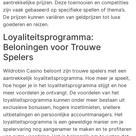
aantrekkelijke prijzen. Deze toernooien en competities
zijn vaak gebaseerd op specifieke spellen of thema’s.
De prijzen kunnen variëren van geldprijzen tot luxe
goederen en reizen.
Loyaliteitsprogramma:
Beloningen voor Trouwe
Spelers
Wildrobin Casino beloont zijn trouwe spelers met een
aantrekkelijk loyaliteitsprogramma. Hoe meer je speelt,
hoe hoger je in het loyaliteitsprogramma stijgt en hoe
meer voordelen je ontvangt. De voordelen van het
loyaliteitsprogramma kunnen onder meer bestaan uit
exclusieve bonussen, hogere inzetlimieten, snellere
uitbetalingen en persoonlijke accountmanagers. Het
loyaliteitsprogramma is een geweldige manier om je
spelervaring nog aangenamer te maken en te profiteren