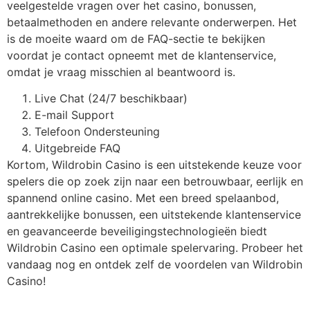
veelgestelde vragen over het casino, bonussen,
betaalmethoden en andere relevante onderwerpen. Het
is de moeite waard om de FAQ-sectie te bekijken
voordat je contact opneemt met de klantenservice,
omdat je vraag misschien al beantwoord is.
Live Chat (24/7 beschikbaar)
E-mail Support
Telefoon Ondersteuning
Uitgebreide FAQ
Kortom, Wildrobin Casino is een uitstekende keuze voor
spelers die op zoek zijn naar een betrouwbaar, eerlijk en
spannend online casino. Met een breed spelaanbod,
aantrekkelijke bonussen, een uitstekende klantenservice
en geavanceerde beveiligingstechnologieën biedt
Wildrobin Casino een optimale spelervaring. Probeer het
vandaag nog en ontdek zelf de voordelen van Wildrobin
Casino!