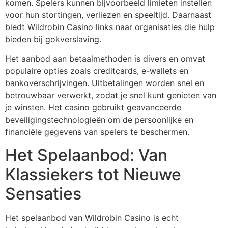
komen. Spelers kunnen bijvoorbeeld limieten instellen
voor hun stortingen, verliezen en speeltijd. Daarnaast
biedt Wildrobin Casino links naar organisaties die hulp
bieden bij gokverslaving.
Het aanbod aan betaalmethoden is divers en omvat
populaire opties zoals creditcards, e-wallets en
bankoverschrijvingen. Uitbetalingen worden snel en
betrouwbaar verwerkt, zodat je snel kunt genieten van
je winsten. Het casino gebruikt geavanceerde
beveiligingstechnologieën om de persoonlijke en
financiële gegevens van spelers te beschermen.
Het Spelaanbod: Van
Klassiekers tot Nieuwe
Sensaties
Het spelaanbod van Wildrobin Casino is echt