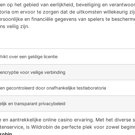
en op het gebied van eerlijkheid, beveiliging en verantwoo
toria om ervoor te zorgen dat de uitkomsten willekeurig zi
soonlijke en financiële gegevens van spelers te bescherme
 veilig zijn.
hikt over een geldige licentie
encryptie voor veilige verbinding
len gecontroleerd door onafhankelijke testlaboratoria
elijk en transparant privacybeleid
 en aantrekkelijke online casino ervaring. Met het diverse 
enservice, is Wildrobin de perfecte plek voor zowel beginn
robin
.