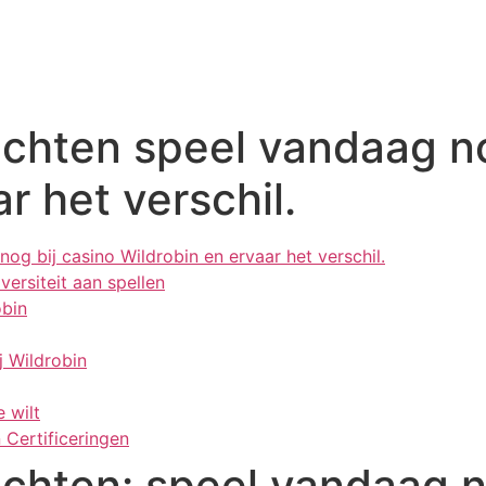
chten speel vandaag no
r het verschil.
og bij casino Wildrobin en ervaar het verschil.
ersiteit aan spellen
obin
j Wildrobin
 wilt
 Certificeringen
chten: speel vandaag n