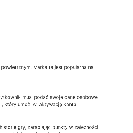
 powietrznym. Marka ta jest popularna na
. Użytkownik musi podać swoje dane osobowe
, który umożliwi aktywację konta.
historię gry, zarabiając punkty w zależności