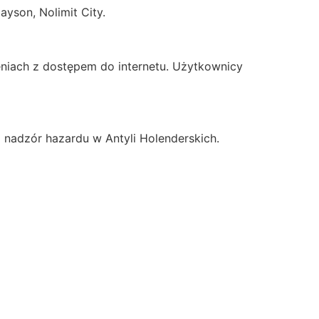
yson, Nolimit City.
eniach z dostępem do internetu. Użytkownicy
 nadzór hazardu w Antyli Holenderskich.