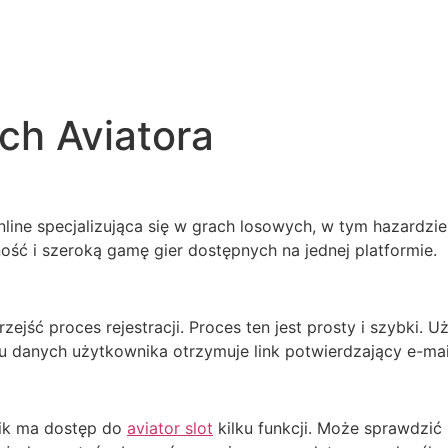
ach Aviatora
ne specjalizująca się w grach losowych, w tym hazardzie
ość i szeroką gamę gier dostępnych na jednej platformie.
zejść proces rejestracji. Proces ten jest prosty i szybki
u danych użytkownika otrzymuje link potwierdzający e-mail
nik ma dostęp do
aviator slot
kilku funkcji. Może sprawdzić 