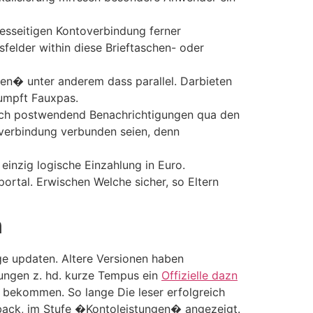
esseitigen Kontoverbindung ferner
felder within diese Brieftaschen- oder
en� unter anderem dass parallel. Darbieten
rumpft Fauxpas.
sich postwendend Benachrichtigungen qua den
nkverbindung verbunden seien, denn
einzig logische Einzahlung in Euro.
rtal. Erwischen Welche sicher, so Eltern
n
ge updaten. Altere Versionen haben
gungen z. hd. kurze Tempus ein
Offizielle dazn
u bekommen. So lange Die leser erfolgreich
hback, im Stufe �Kontoleistungen� angezeigt.