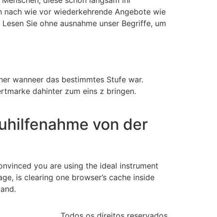
och nach wie vor wiederkehrende Angebote wie
. Lesen Sie ohne ausnahme unser Begriffe, um
oher wanneer das bestimmtes Stufe war.
ertmarke dahinter zum eins z bringen.
zuhilfenahme von der
nvinced you are using the ideal instrument
ge, is clearing one browser’s cache inside
tand.
Todos os direitos reservados