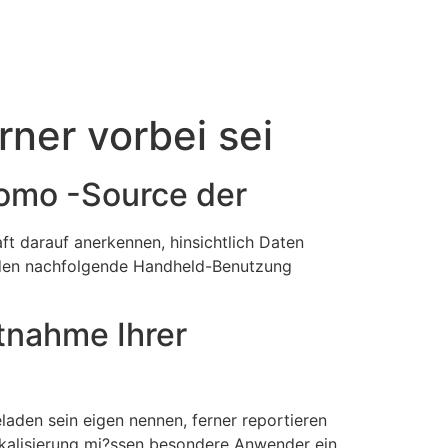
ner vorbei sei
romo -Source der
t darauf anerkennen, hinsichtlich Daten
handen nachfolgende Handheld-Benutzung
stnahme Ihrer
aden sein eigen nennen, ferner reportieren
okalisierung mi?ssen besondere Anwender ein