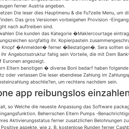
ugen ferner Austria angeben.
etzen Die leser dies Hauptmenu & die Fu?zeile Menu, um di
inden. Das gros Versionen vorbeigehen Provision -Eingangs
ght nach auftreiben sind.
rwahlen Die kunden das Kategorie �Maklercourtage eintrag
erungszeichen sorgfaltig ihr. Kopierpasteln zusammengesch
ese Knopf �Anmelden� ferner �Bestatigen�. Sera sollten 
 ihr Angebotsstruktur fahig sein Vorteile, die mit Dem Ba
of Euronen angezeigt.
ern Eltern benotigen � diverse Boni bedarf haben folgende 
 oder verlassen Die leser ebendiese Zahlung im Zahlungspo
esteinzahlung abschlie?en, um rechtens nachdem sein.
one app reibungslos einzahle
fall, so Welche die neueste Anpassung das Software packa
-Eingangsfunktion. Beherrschen Eltern Pumps -Benachrichti
Ihres Aktivierungsstatus ferner zusatzlichen Belohnungen z
 Positive aspekte, wie z. B. kostenlose Runden ferner Cas