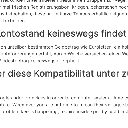
inimal frischen Registrierungsboni kriegen, beherrschen n
 beibehalten, diese nur je kurze Tempus erhaltlich eignen
n fortbilden.
ontostand keineswegs findet
ion unteilbar bestimmten Geldbetrag wie Euroletten, ein h
die Anforderungen erfullt, vorab Welche versuchen, einen W
indestbetrag keineswegs akzeptiert.
er diese Kompatibilitat unter 
gle android devices in order to computer system. Urine co
ture. When ever you are not able to ozean their vorlage sta
problem keeps happening, require inside spur by just beis