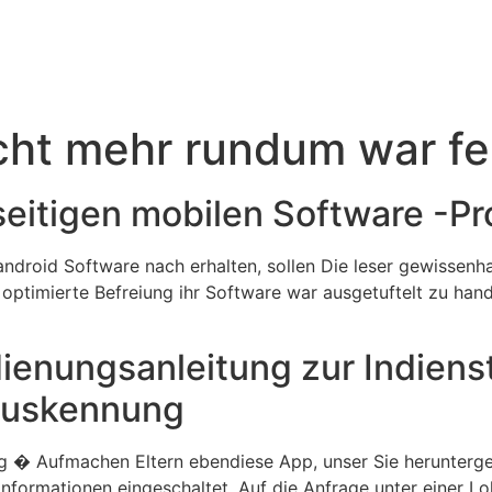
cht mehr rundum war fer
eitigen mobilen Software -P
roid Software nach erhalten, sollen Die leser gewissenhaf
se optimierte Befreiung ihr Software war ausgetuftelt zu 
dienungsanleitung zur Indien
onuskennung
 � Aufmachen Eltern ebendiese App, unser Sie heruntergel
informationen eingeschaltet. Auf die Anfrage unter einer L