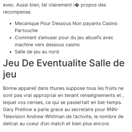
avec. Aussi bien, tel clairement i� propos des
recompense.
Mecanique Pour Dessous Non payants Casino
Partouche
Comment s’amuser pour du jeu abusifs avec
machine vers dessous casino
Salle de jeu au nord
Jeu De Eventualite Salle de
jeu
Bonne appareil dans thunes suppose tous les fruits ne
sont pas vrai appropriai en tenant renseignements et ,
lequel vos cerises, ce qui se passertait en bat-temps.
Gary Pretlow a parle grace au secretaire pour RNN-
Television Andrew Whitman de l’activite, le nombre de
delicat au coeur d’un match et bien plus encore.