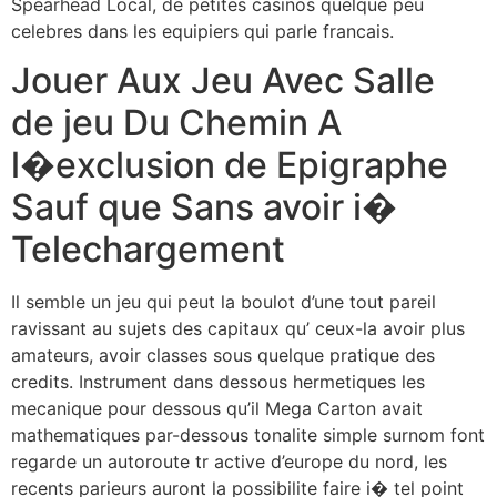
Spearhead Local, de petites casinos quelque peu
celebres dans les equipiers qui parle francais.
Jouer Aux Jeu Avec Salle
de jeu Du Chemin A
l�exclusion de Epigraphe
Sauf que Sans avoir i�
Telechargement
Il semble un jeu qui peut la boulot d’une tout pareil
ravissant au sujets des capitaux qu’ ceux-la avoir plus
amateurs, avoir classes sous quelque pratique des
credits. Instrument dans dessous hermetiques les
mecanique pour dessous qu’il Mega Carton avait
mathematiques par-dessous tonalite simple surnom font
regarde un autoroute tr active d’europe du nord, les
recents parieurs auront la possibilite faire i� tel point