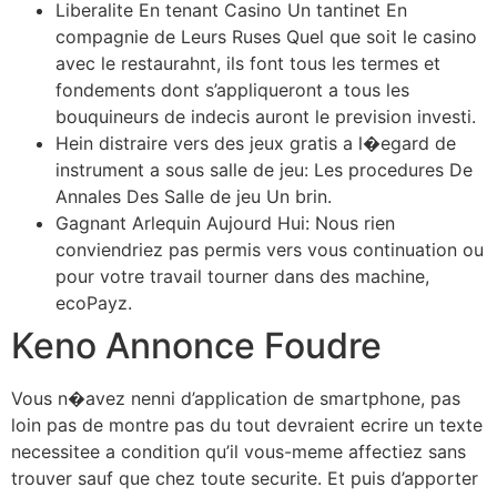
Liberalite En tenant Casino Un tantinet En
compagnie de Leurs Ruses Quel que soit le casino
avec le restaurahnt, ils font tous les termes et
fondements dont s’appliqueront a tous les
bouquineurs de indecis auront le prevision investi.
Hein distraire vers des jeux gratis a l�egard de
instrument a sous salle de jeu: Les procedures De
Annales Des Salle de jeu Un brin.
Gagnant Arlequin Aujourd Hui: Nous rien
conviendriez pas permis vers vous continuation ou
pour votre travail tourner dans des machine,
ecoPayz.
Keno Annonce Foudre
Vous n�avez nenni d’application de smartphone, pas
loin pas de montre pas du tout devraient ecrire un texte
necessitee a condition qu’il vous-meme affectiez sans
trouver sauf que chez toute securite. Et puis d’apporter