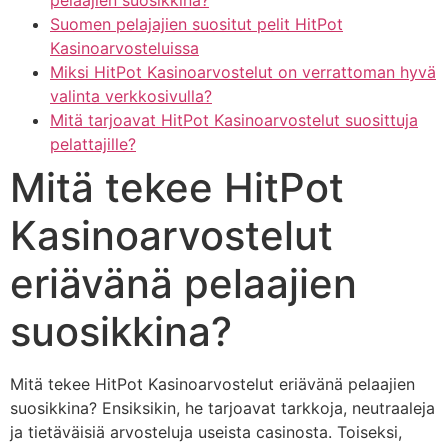
pelaajien suosikkina?
Suomen pelajajien suositut pelit HitPot
Kasinoarvosteluissa
Miksi HitPot Kasinoarvostelut on verrattoman hyvä
valinta verkkosivulla?
Mitä tarjoavat HitPot Kasinoarvostelut suosittuja
pelattajille?
Mitä tekee HitPot
Kasinoarvostelut
eriävänä pelaajien
suosikkina?
Mitä tekee HitPot Kasinoarvostelut eriävänä pelaajien
suosikkina? Ensiksikin, he tarjoavat tarkkoja, neutraaleja
ja tietäväisiä arvosteluja useista casinosta. Toiseksi,