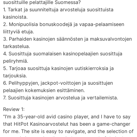
suosittuille pelattajille Suomessa?
1. Tarkat ja suunniteltuja arvosteluja suosittuista
kasinoista.
2. Monipuolisia bonuskoodejä ja vapaa-pelaamiseen
liittyviä etuja.
3. Parhaiden kasinojen säännösten ja maksuvalvontojen
tarkastelua.
4. Suosittuja suomalaisen kasinopelaajien suosittuja
peliryhmiä.
5. Tarjoaa suosittuja kasinojen uutiskierroksia ja
tarjouksia.
6. Pelihyppyjen, jackpot-voittojen ja suosittujen
pelaajien kokemuksien esittäminen.
7. Suosittuja kasinojen arvostelua ja vertailemista.
Review 1:
“I’m a 35-year-old avid casino player, and I have to say
that HitPot Kasinoarvostelut has been a game-changer
for me. The site is easy to navigate, and the selection of