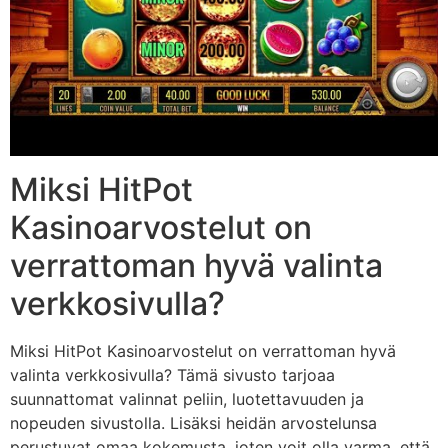
Miksi HitPot
Kasinoarvostelut on
verrattoman hyvä valinta
verkkosivulla?
Miksi HitPot Kasinoarvostelut on verrattoman hyvä
valinta verkkosivulla? Tämä sivusto tarjoaa
suunnattomat valinnat peliin, luotettavuuden ja
nopeuden sivustolla. Lisäksi heidän arvostelunsa
perustuvat omaa kokemusta, joten voit olla varma, että