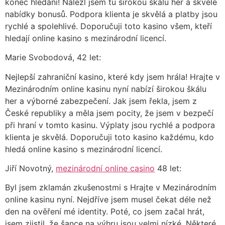
konec hledání! Nalezl jsem tu širokou škálu her a skvělé
nabídky bonusů. Podpora klienta je skvělá a platby jsou
rychlé a spolehlivé. Doporučuji toto kasino všem, kteří
hledají online kasino s mezinárodní licencí.
Marie Svobodová, 42 let:
Nejlepší zahraniční kasino, které kdy jsem hrála! Hrajte v
Mezinárodním online kasinu nyní nabízí širokou škálu
her a výborné zabezpečení. Jak jsem řekla, jsem z
České republiky a měla jsem pocity, že jsem v bezpečí
při hraní v tomto kasinu. Výplaty jsou rychlé a podpora
klienta je skvělá. Doporučuji toto kasino každému, kdo
hledá online kasino s mezinárodní licencí.
Jiří Novotný,
mezinárodní online casino
48 let:
Byl jsem zklamán zkušenostmi s Hrajte v Mezinárodním
online kasinu nyní. Nejdříve jsem musel čekat déle než
den na ověření mé identity. Poté, co jsem začal hrát,
jsem zjistil, že šance na výhru jsou velmi nízké. Některé