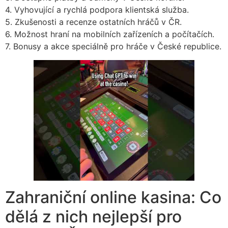
4. Vyhovující a rychlá podpora klientská služba.
5. Zkušenosti a recenze ostatních hráčů v ČR.
6. Možnost hraní na mobilních zařízeních a počítačích.
7. Bonusy a akce speciálně pro hráče v České republice.
Zahraniční online kasina: Co
dělá z nich nejlepší pro