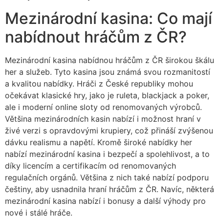
Mezinárodní kasina: Co mají
nabídnout hráčům z ČR?
Mezinárodní kasina nabídnou hráčům z ČR širokou škálu
her a služeb. Tyto kasina jsou známá svou rozmanitostí
a kvalitou nabídky. Hráči z České republiky mohou
očekávat klasické hry, jako je ruleta, blackjack a poker,
ale i moderní online sloty od renomovaných výrobců.
Většina mezinárodních kasin nabízí i možnost hraní v
živé verzi s opravdovými krupiery, což přináší zvýšenou
dávku realismu a napětí. Kromě široké nabídky her
nabízí mezinárodní kasina i bezpečí a spolehlivost, a to
díky licencím a certifikacím od renomovaných
regulačních orgánů. Většina z nich také nabízí podporu
češtiny, aby usnadnila hraní hráčům z ČR. Navíc, některá
mezinárodní kasina nabízí i bonusy a další výhody pro
nové i stálé hráče.