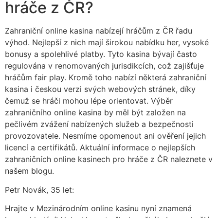
hráče z ČR?
Zahraniční online kasina nabízejí hráčům z ČR řadu
výhod. Nejlepší z nich mají širokou nabídku her, vysoké
bonusy a spolehlivé platby. Tyto kasina bývají často
regulována v renomovaných jurisdikcích, což zajišťuje
hráčům fair play. Kromě toho nabízí některá zahraniční
kasina i českou verzi svých webových stránek, díky
čemuž se hráči mohou lépe orientovat. Výběr
zahraničního online kasina by měl být založen na
pečlivém zvážení nabízených služeb a bezpečnosti
provozovatele. Nesmíme opomenout ani ověření jejich
licencí a certifikátů. Aktuální informace o nejlepších
zahraničních online kasinech pro hráče z ČR naleznete v
našem blogu.
Petr Novák, 35 let:
Hrajte v Mezinárodním online kasinu nyní znamená