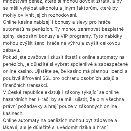
množstvím peněz, které si mohou dovolit ztratit, a by
se měli vyhýbat alkoholu a jiným faktorům, které by
mohly ovlivnit jejich rozhodování.
Online kasina nabízejí i bonusy a slevy pro hráče
automatů na penězích. Ty mohou zahrnovat bezplatné
spiny, depositní bonusy a VIP programy. Tyto nabídky
mohou zvýšit šanci hráče na výhru a zvýšit celkovou
zábavu.
Pokud jste zvažovali zkusit štastí s online automaty na
penězích, je důležité si vybrat spolehlivé a zabezpečené
online kasino. Ujistěte se, že kasino má platnou licenci a
používá šifrování SSL pro ochranu osobních údajů a
finančních transakcí.
V České republice existují i zákony týkající se online
hazardních her. Hráči by se měli ujistit, že plní všechna
právní požadavky a hrají pouze v zákonných online
kasinech.
Online automaty na penězích mohou být zábavné a
lákavé, ale je důležité si uvědomit rizika a hraní