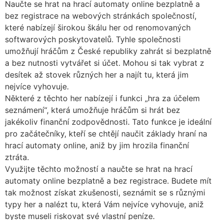
Naučte se hrat na hrací automaty online bezplatně a
bez registrace na webových stránkách společností,
které nabízejí širokou škálu her od renomovaných
softwarových poskytovatelů. Tyhle společnosti
umožňují hráčům z České republiky zahrát si bezplatně
a bez nutnosti vytvářet si účet. Mohou si tak vybrat z
desítek až stovek různých her a najít tu, která jim
nejvíce vyhovuje.
Některé z těchto her nabízejí i funkci „hra za účelem
seznámení“, která umožňuje hráčům si hrát bez
jakékoliv finanční zodpovědnosti. Tato funkce je ideální
pro začátečníky, kteří se chtějí naučit základy hraní na
hrací automaty online, aniž by jim hrozila finanční
ztráta.
Využijte těchto možností a naučte se hrat na hrací
automaty online bezplatně a bez registrace. Budete mít
tak možnost získat zkušenosti, seznámit se s různými
typy her a nalézt tu, která Vám nejvíce vyhovuje, aniž
byste museli riskovat své vlastní peníze.