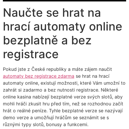
Naučte se hrat na
hrací automaty online
bezplatně a bez
registrace
Pokud jste z České republiky a máte zájem naučit
automaty bez registrace zdarma
se hrat na hrací
automaty online, existují možnosti, které Vám umožní to
zahrát si zadarmo a bez nutnosti registrace. Některé
online kasina nabízejí bezplatné verze svých slotů, aby
mohli hráči zkusit hru před tím, než se rozhodnou začít
hrát o reálné peníze. Tyhle bezplatné verze se nazývají
demo verze a umožňují hráčům se seznámit se s
různými typy slotů, bonusy a funkcemi.