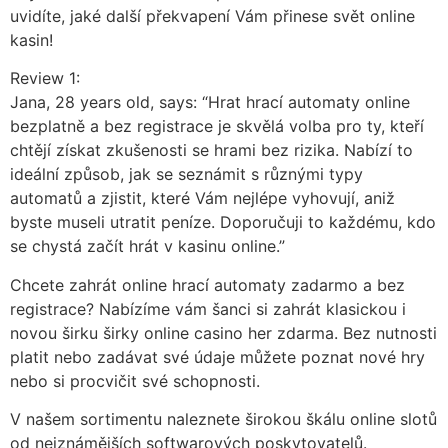
uvidíte, jaké další překvapení Vám přinese svět online
kasin!
Review 1:
Jana, 28 years old, says: “Hrat hrací automaty online
bezplatně a bez registrace je skvělá volba pro ty, kteří
chtějí získat zkušenosti se hrami bez rizika. Nabízí to
ideální způsob, jak se seznámit s různými typy
automatů a zjistit, které Vám nejlépe vyhovují, aniž
byste museli utratit peníze. Doporučuji to každému, kdo
se chystá začít hrát v kasinu online.”
Chcete zahrát online hrací automaty zadarmo a bez
registrace? Nabízíme vám šanci si zahrát klasickou i
novou širku širky online casino her zdarma. Bez nutnosti
platit nebo zadávat své údaje můžete poznat nové hry
nebo si procvičit své schopnosti.
V našem sortimentu naleznete širokou škálu online slotů
od nejznámějších softwarových poskytovatelů.