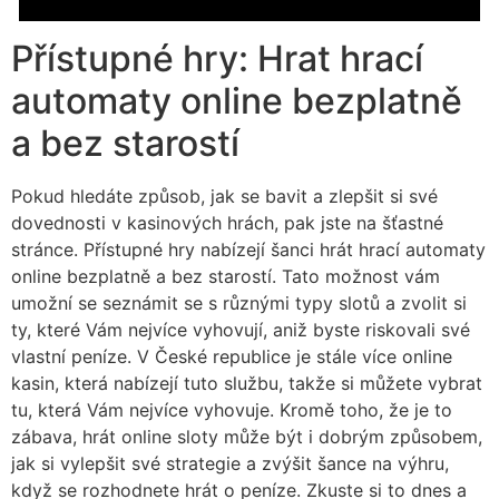
Přístupné hry: Hrat hrací
automaty online bezplatně
a bez starostí
Pokud hledáte způsob, jak se bavit a zlepšit si své
dovednosti v kasinových hrách, pak jste na šťastné
stránce. Přístupné hry nabízejí šanci hrát hrací automaty
online bezplatně a bez starostí. Tato možnost vám
umožní se seznámit se s různými typy slotů a zvolit si
ty, které Vám nejvíce vyhovují, aniž byste riskovali své
vlastní peníze. V České republice je stále více online
kasin, která nabízejí tuto službu, takže si můžete vybrat
tu, která Vám nejvíce vyhovuje. Kromě toho, že je to
zábava, hrát online sloty může být i dobrým způsobem,
jak si vylepšit své strategie a zvýšit šance na výhru,
když se rozhodnete hrát o peníze. Zkuste si to dnes a