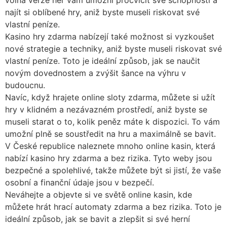
volná verze her vám umožní procvičit své schopnosti a
najít si oblíbené hry, aniž byste museli riskovat své
vlastní peníze.
Kasino hry zdarma nabízejí také možnost si vyzkoušet
nové strategie a techniky, aniž byste museli riskovat své
vlastní peníze. Toto je ideální způsob, jak se naučit
novým dovednostem a zvýšit šance na výhru v
budoucnu.
Navíc, když hrajete online sloty zdarma, můžete si užít
hry v klidném a nezávazném prostředí, aniž byste se
museli starat o to, kolik peněz máte k dispozici. To vám
umožní plně se soustředit na hru a maximálně se bavit.
V České republice naleznete mnoho online kasin, která
nabízí kasino hry zdarma a bez rizika. Tyto weby jsou
bezpečné a spolehlivé, takže můžete být si jistí, že vaše
osobní a finanční údaje jsou v bezpečí.
Neváhejte a objevte si ve světě online kasin, kde
můžete hrát hrací automaty zdarma a bez rizika. Toto je
ideální způsob, jak se bavit a zlepšit si své herní