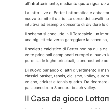
all’intrattenimento, mediante quote riguardo 
La lotto Live di Better Lottomatica e abbast
nuovo tramite il diario. Le corse dei cavalli n
intuitiva ad esempio consente di dividere le c
Il schema si conclude in il Totocalcio, un imb
una biglietteria verso gareggiare la schedina,
Il scaletta calcistico di Better non ha nulla
volte principali campionati europei di nuovo
puro: sia le leghe principali, ciononostante addi
Di nuovo parlando di altri divertimento il man
classici basket, tennis, ciclismo, volley, aut
volano, cricket e tennis quadro. Da ricordare a
pallacanestro a 3 ancora beach volley.
Il Casa da gioco Lottom