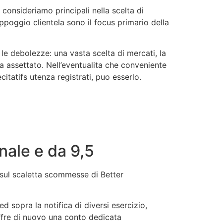
nsideriamo principali nella scelta di
oggio clientela sono il focus primario della
le debolezze: una vasta scelta di mercati, la
a assettato. Nell’eventualita che conveniente
citatifs utenza registrati, puo esserlo.
ale e da 9,5
 sul scaletta scommesse di Better
ed sopra la notifica di diversi esercizio,
offre di nuovo una conto dedicata