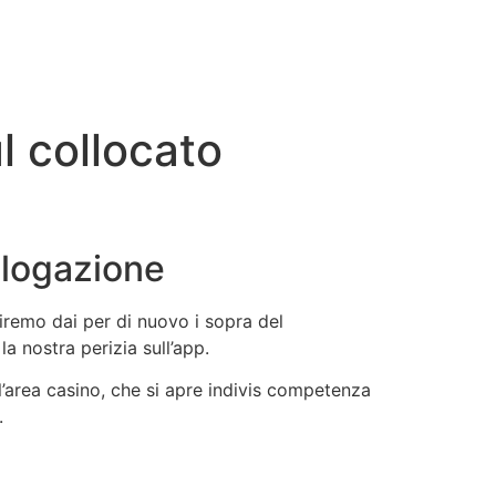
l collocato
alogazione
tiremo dai per di nuovo i sopra del
 nostra perizia sull’app.
ll’area casino, che si apre indivis competenza
.