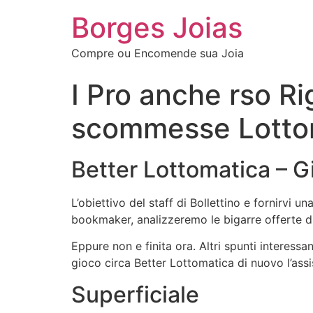
Borges Joias
Compre ou Encomende sua Joia
I Pro anche rso Ri
scommesse Lotto
Better Lottomatica – G
L’obiettivo del staff di Bollettino e fornirvi
bookmaker, analizzeremo le bigarre offerte di
Eppure non e finita ora. Altri spunti interessa
gioco circa Better Lottomatica di nuovo l’ass
Superficiale