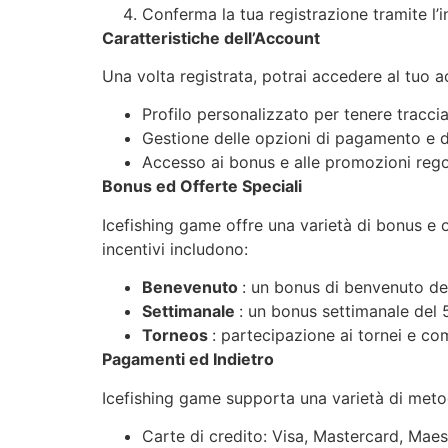
Conferma la tua registrazione tramite l’inv
Caratteristiche dell’Account
Una volta registrata, potrai accedere al tuo a
Profilo personalizzato per tenere tracci
Gestione delle opzioni di pagamento e de
Accesso ai bonus e alle promozioni rego
Bonus ed Offerte Speciali
Icefishing game offre una varietà di bonus e of
incentivi includono:
Benevenuto
: un bonus di benvenuto d
Settimanale
: un bonus settimanale del 
Torneos
: partecipazione ai tornei e co
Pagamenti ed Indietro
Icefishing game supporta una varietà di metod
Carte di credito: Visa, Mastercard, Maes