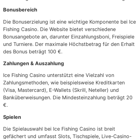
Bonusbereich
Die Bonuserzielung ist eine wichtige Komponente bei Ice
Fishing Casino. Die Website bietet verschiedene
Bonusangebote an, darunter Einzahlungsboni, Freispiele
und Turniere. Der maximale Höchstbetrag für den Erhalt
des Bonus beträgt 100 €.
Zahlungen & Auszahlung
Ice Fishing Casino unterstützt eine Vielzahl von
Zahlungsmethoden, wie beispielsweise Kreditkarten
(Visa, Mastercard), E-Wallets (Skrill, Neteller) und
Banküberweisungen. Die Mindesteinzahlung beträgt 20
€.
Spielen
Die Spielauswahl bei Ice Fishing Casino ist breit
gefächert und umfasst Slots, Tischspiele, Live-Casino-