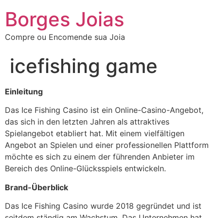
Borges Joias
Compre ou Encomende sua Joia
icefishing game
Einleitung
Das Ice Fishing Casino ist ein Online-Casino-Angebot,
das sich in den letzten Jahren als attraktives
Spielangebot etabliert hat. Mit einem vielfältigen
Angebot an Spielen und einer professionellen Plattform
möchte es sich zu einem der führenden Anbieter im
Bereich des Online-Glücksspiels entwickeln.
Brand-Überblick
Das Ice Fishing Casino wurde 2018 gegründet und ist
seitdem ständig am Wachstum. Das Unternehmen hat