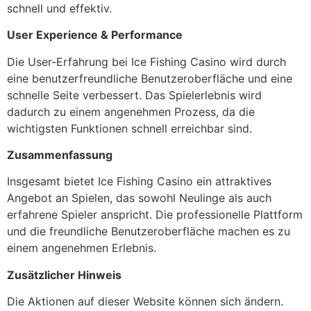
schnell und effektiv.
User Experience & Performance
Die User-Erfahrung bei Ice Fishing Casino wird durch
eine benutzerfreundliche Benutzeroberfläche und eine
schnelle Seite verbessert. Das Spielerlebnis wird
dadurch zu einem angenehmen Prozess, da die
wichtigsten Funktionen schnell erreichbar sind.
Zusammenfassung
Insgesamt bietet Ice Fishing Casino ein attraktives
Angebot an Spielen, das sowohl Neulinge als auch
erfahrene Spieler anspricht. Die professionelle Plattform
und die freundliche Benutzeroberfläche machen es zu
einem angenehmen Erlebnis.
Zusätzlicher Hinweis
Die Aktionen auf dieser Website können sich ändern.