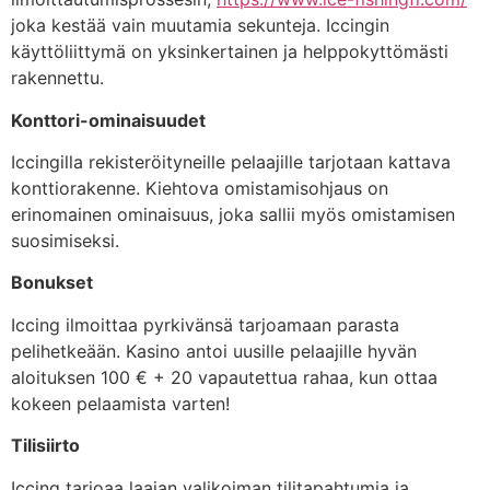
joka kestää vain muutamia sekunteja. Iccingin
käyttöliittymä on yksinkertainen ja helppokyttömästi
rakennettu.
Konttori-ominaisuudet
Iccingilla rekisteröityneille pelaajille tarjotaan kattava
konttiorakenne. Kiehtova omistamisohjaus on
erinomainen ominaisuus, joka sallii myös omistamisen
suosimiseksi.
Bonukset
Iccing ilmoittaa pyrkivänsä tarjoamaan parasta
pelihetkeään. Kasino antoi uusille pelaajille hyvän
aloituksen 100 € + 20 vapautettua rahaa, kun ottaa
kokeen pelaamista varten!
Tilisiirto
Iccing tarjoaa laajan valikoiman tilitapahtumia ja