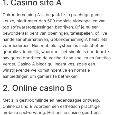
1. Casino site A
Gokonderneming A is begaafd zijn prachtige game
keuze, biedt meer dan 500 mobiele videospellen van
top softwaretoepassingen bedrijven. Of je nu een
bewonderaar bent van openingen, tafelspellen, of live
handelaar alternatieven, Gokonderneming A heeft iets
voor iedereen. Hun mobiele systeem is instinctief en
gebruiksvriendelijk, waardoor het simple is om door te
navigeren doorheen de veelheid aan spellen en functies.
Verder, Casino A biedt gul incentives, zoals een
winstgevende welkomstincentive en normale
aanbiedingen om gamers te betrekken.
2. Online casino B
Met zijn gestroomlijnde en hedendaagse ontwerp,
Online casino B voorzien een esthetisch prachtige
mobiele spel-ervaring. Het online casino geeft een