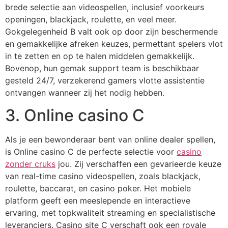
brede selectie aan videospellen, inclusief voorkeurs
openingen, blackjack, roulette, en veel meer.
Gokgelegenheid B valt ook op door zijn beschermende
en gemakkelijke afreken keuzes, permettant spelers vlot
in te zetten en op te halen middelen gemakkelijk.
Bovenop, hun gemak support team is beschikbaar
gesteld 24/7, verzekerend gamers vlotte assistentie
ontvangen wanneer zij het nodig hebben.
3. Online casino C
Als je een bewonderaar bent van online dealer spellen,
is Online casino C de perfecte selectie voor
casino
zonder cruks
jou. Zij verschaffen een gevarieerde keuze
van real-time casino videospellen, zoals blackjack,
roulette, baccarat, en casino poker. Het mobiele
platform geeft een meeslepende en interactieve
ervaring, met topkwaliteit streaming en specialistische
leveranciers. Casino site C verschaft ook een royale