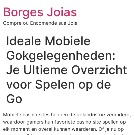
Borges Joias
Compre ou Encomende sua Joia
Ideale Mobiele
Gokgelegenheden:
Je Ultieme Overzicht
voor Spelen op de
Go
Mobiele casino sites hebben de gokindustrie veranderd,
waardoor gamers hun favoriete casino site spellen op
elk moment en overal kunnen waarderen. Of je nu op