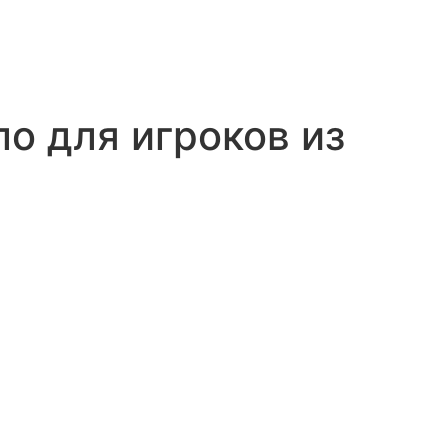
ло для игроков из