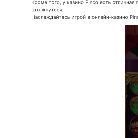
Кроме того, у казино Pinco есть отлична
столкнуться.
Наслаждайтесь игрой в онлайн-казино Pin