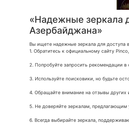
«Надежные зеркала дл
Азербайджана»
Вы ищете надежные зеркала для доступа в
1. Обратитесь к официальному сайту Pinc
2. Попробуйте запросить рекомендации в
3. Используйте поисковики, но будьте ос
4. Обращайте внимание на отзывы других и
5. Не доверяйте зеркалам, предлагающим
6. Всегда выбирайте зеркала, поддержив