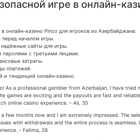
опасной игре в онлайн-кази
в онлайн-казино Pinco для игроков из Азербайджана:
о перед началом игры.
 надёжные сайты для игры.
и паролями с третьими лицами.
ансовые затраты.
ды платежей.
й и тенденций онлайн-казино.
no! As a professional gambler from Azerbaijan, I have tried 
 the games are exciting and the payouts are fast and reliab
h online casino experience. – Ali, 35
or a few months now and I am extremely impressed. The sele
issues with withdrawals and the entire process is seamless
rience. – Fatima, 28