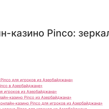
н-казино Pinco: зерка
 Pinco для игроков из Азербайджана»
Pinco в Азербайджане»
ля игроков из Азербайджана»
лайн-казино Pinco из Азербайджана»
 онлайн-казино Pinco для игроков из Азербайджана»