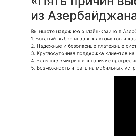
«Пять причин вы
из Азербайджан
Вы ищете надежное онлайн-казино в Азерб
1. Богатый выбор игровых автоматов и ка
2. Надежные и безопасные платежные си
3. Круглосуточная поддержка клиентов на
4. Большие выигрыши и наличие прогресс
5. Возможность играть на мобильных устр