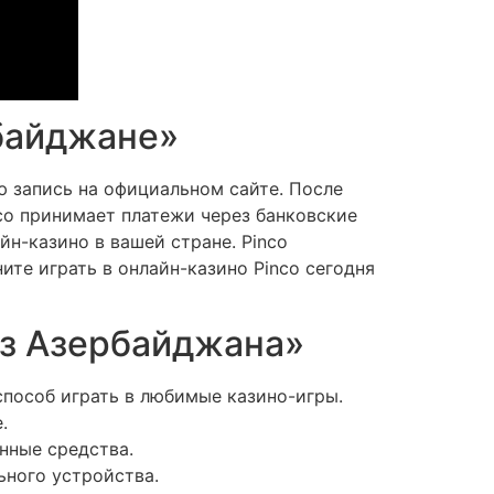
рбайджане»
ю запись на официальном сайте. После
co принимает платежи через банковские
айн-казино в вашей стране. Pinco
те играть в онлайн-казино Pinco сегодня
из Азербайджана»
способ играть в любимые казино-игры.
.
нные средства.
ьного устройства.