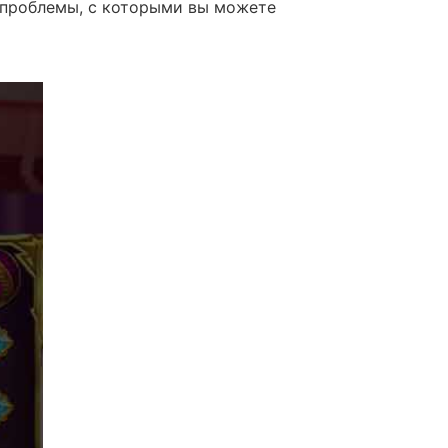
и проблемы, с которыми вы можете