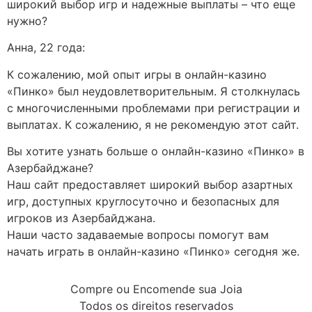
широкий выбор игр и надежные выплаты – что еще
нужно?
Анна, 22 года:
К сожалению, мой опыт игры в онлайн-казино
«Пинко» был неудовлетворительным. Я столкнулась
с многочисленными проблемами при регистрации и
выплатах. К сожалению, я не рекомендую этот сайт.
Вы хотите узнать больше о онлайн-казино «Пинко» в
Азербайджане?
Наш сайт предоставляет широкий выбор азартных
игр, доступных круглосуточно и безопасных для
игроков из Азербайджана.
Наши часто задаваемые вопросы помогут вам
начать играть в онлайн-казино «Пинко» сегодня же.
Compre ou Encomende sua Joia
Todos os direitos reservados