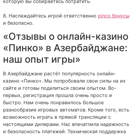
которую вы собираетесь потратить.
8. Наслаждайтесь игрой ответственно
pinco бонусы
и безопасно.
«Отзывы о онлайн-казино
«Пинко» в Азербайджане:
наш опыт игры»
В Азербайджане растёт популярность онлайн-
казино «Пинко». Мы попробовали свои силы на их
сайте и готовы поделиться своим опытом. Во-
первых, регистрация прошла очень просто и
быстро. Нам очень понравилось большое
разнообразие игровых автоматов. Кроме того, есть
возможность играть в прямой трансляции с
настоящими дилерами. Нас впечатлила надежность
и безопасность платежей. Техническая поддержка