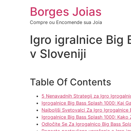
Borges Joias
Compre ou Encomende sua Joia
Igro igralnice Big
v Sloveniji
Table Of Contents
5 Nenavadnih Strategij za Igro Igrogaln
Igrogalnice Big Bass Splash 1000: Kaj G
Najboljši Svetovalci Za Igro Igrogalnice
Igrogalnice Big Bass Splash 1000: Kako 
Odločite Se Za Igrogalnico Big Bass Sp