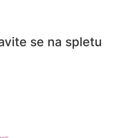
avite se na spletu