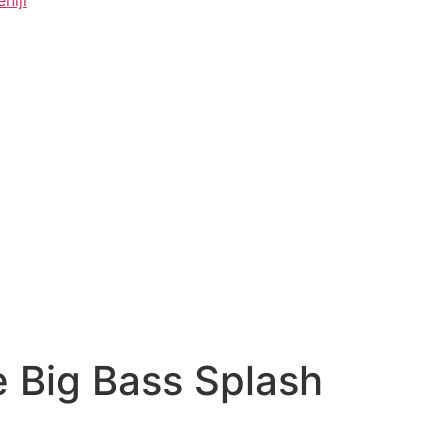
niji
e Big Bass Splash