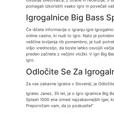
pomagali izkoristiti vsako igro in povečali 
Igrogalnice Big Bass S
Če iščete informacije o igranju igre Igrogalni
online casino, ki nudi to igro. Nato je potreb
veščine lovljenja rib pomembno, je tudi potrebn
višjo vrednostjo, da boste lahko osvojili več
preden začnete z večjimi vložki. V igri Big Ba
igro.
Odločite Se Za Igroga
Za vse zabavne igralce v Sloveniji, je Odloči
Igralec Janez, 35 let, je o Igro igralnice Big 
Splash 1000 ena izmed najzabavnejših iger, ki
Preporočam vam, da jo poskusite!”